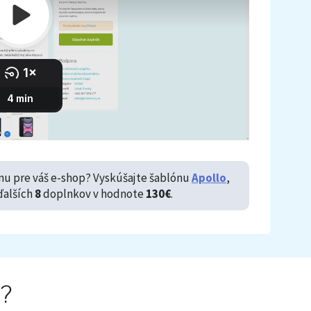
u pre váš e-shop? Vyskúšajte šablónu
Apollo
,
ďalších
8
doplnkov v hodnote
130€
.
á?