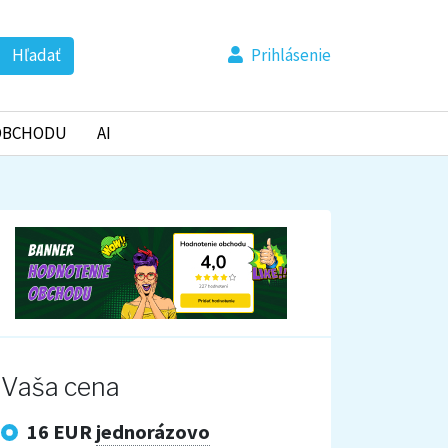
Hľadať
Prihlásenie
OBCHODU
AI
Vaša cena
16 EUR
jednorázovo