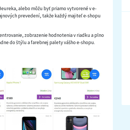
eureka, alebo môžu byť priamo vytvorené v e-
zajnových prevedení, takže každý majiteľ e-shopu
entrovanie, zobrazenie hodnotenia v riadku a plno
adne do štýlu a farebnej palety vášho e-shopu.