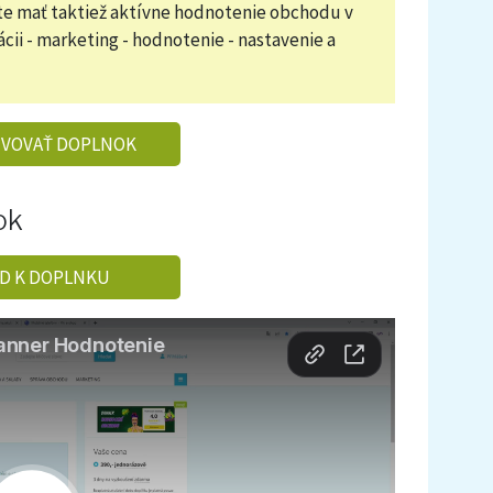
te mať taktiež aktívne hodnotenie obchodu v
ácii - marketing - hodnotenie - nastavenie a
IVOVAŤ DOPLNOK
ok
D K DOPLNKU