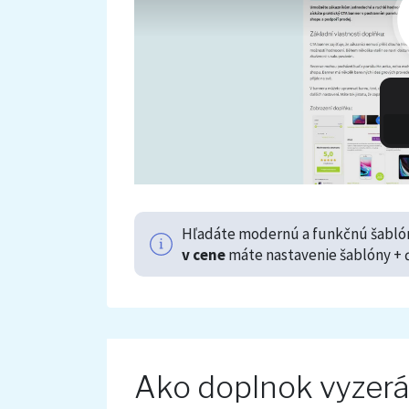
Hľadáte modernú a funkčnú šablón
v cene
máte nastavenie šablóny + 
Ako doplnok vyzer