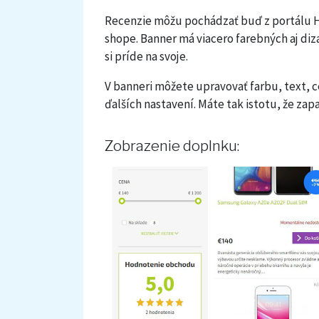
Recenzie môžu pochádzať buď z portálu H
shope. Banner má viacero farebných aj di
si príde na svoje.
V banneri môžete upravovať farbu, text, c
ďalších nastavení. Máte tak istotu, že zap
Zobrazenie doplnku: