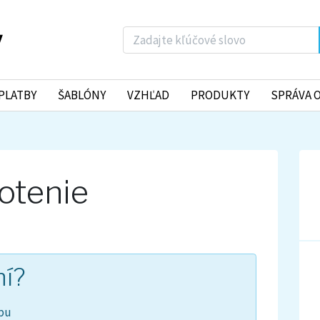
PLATBY
ŠABLÓNY
VZHĽAD
PRODUKTY
SPRÁVA 
otenie
ní?
pu