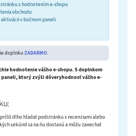
dstránku s hodnotením e-shopu
tenia obchodu
aktivácii v bočnom paneli
ie doplnku
ZADARMO
.
chle hodnotenie vášho e-shopu. S doplnkom
 paneli, ktorý zvýši dôveryhodnosť vášho e-
ku:
 príliš dlho hľadať podstránku s recenziami alebo
kých sekúnd sa na ňu dostanú a môžu zanechať