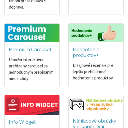
ťahom prsta doľava či
doprava.
Premium Carousel
Hodnotenie
produktov+
Umožní interaktívnu
Dizajnové recenzie pre
prehľadný carousel sa
lepšiu prehľadnosť
jednoduchým prepínaním
hodnotenia produktov.
medzi slidy
Náhľadové obrázky
Info Widget
v rekapitulácii