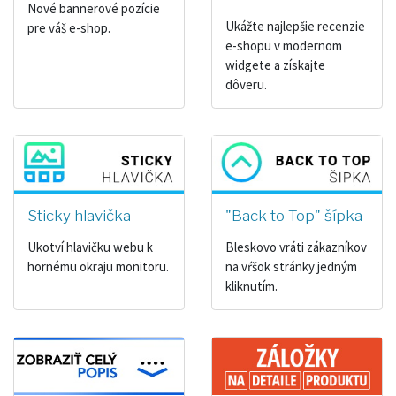
Nové bannerové pozície
Ukážte najlepšie recenzie
pre váš e-shop.
e-shopu v modernom
widgete a získajte
dôveru.
Sticky hlavička
"Back to Top" šípka
Ukotví hlavičku webu k
Bleskovo vráti zákazníkov
hornému okraju monitoru.
na vŕšok stránky jedným
kliknutím.