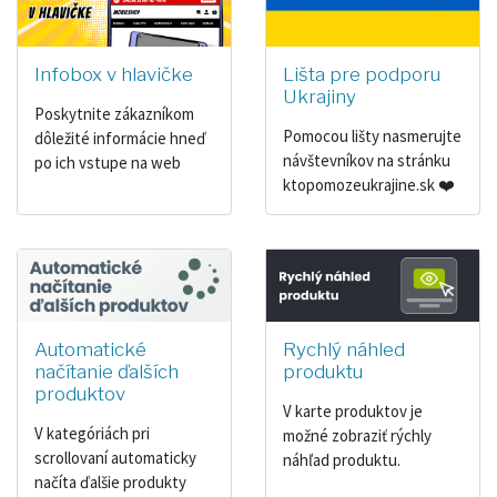
Infobox v hlavičke
Lišta pre podporu
Ukrajiny
Poskytnite zákazníkom
Pomocou lišty nasmerujte
dôležité informácie hneď
návštevníkov na stránku
po ich vstupe na web
ktopomozeukrajine.sk ❤️
Automatické
Rychlý náhled
načítanie ďalších
produktu
produktov
V karte produktov je
V kategóriách pri
možné zobraziť rýchly
scrollovaní automaticky
náhľad produktu.
načíta ďalšie produkty