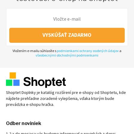
VYSKÚŠAŤ ZADARMO
Vložením e-mailu súhlasíte s
podmienkami ochrany osobných údajov
a
všeobecnými obchodnými podmienkami
Shoptet Doplnky je katalóg rozšírení pre
e-shopy
od Shoptetu, kde
nájdete prehľadne zoradené vylepšenia, vďaka ktorým bude
prevádzka
e-shopu
hračka.
Odber noviniek
1-2 × do mesiaca vás budeme informovať o novinkách z danej