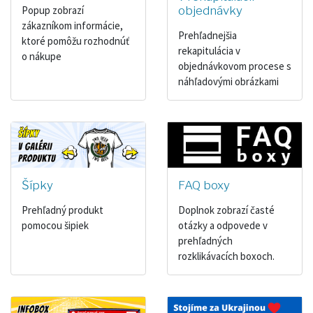
Popup zobrazí
objednávky
zákazníkom informácie,
Prehľadnejšia
ktoré pomôžu rozhodnúť
rekapitulácia v
o nákupe
objednávkovom procese s
náhľadovými obrázkami
Šípky
FAQ boxy
Prehľadný produkt
Doplnok zobrazí časté
pomocou šipiek
otázky a odpovede v
prehľadných
rozklikávacích boxoch.