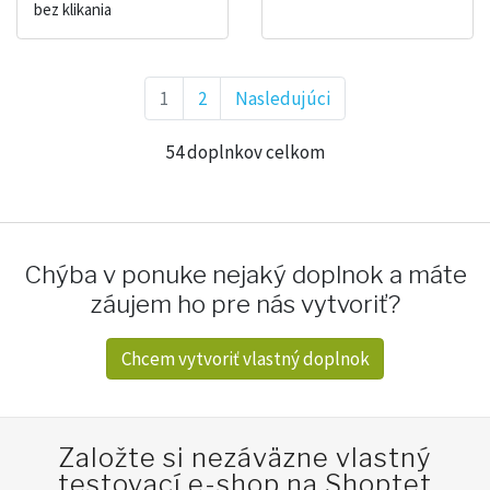
bez klikania
1
2
Nasledujúci
54 doplnkov celkom
Chýba v ponuke nejaký doplnok a máte
záujem ho pre nás vytvoriť?
Chcem vytvoriť vlastný doplnok
Založte si nezáväzne vlastný
testovací e-shop na Shoptet