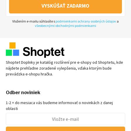
VYSKÚŠAŤ ZADARMO
Vložením e-mailu súhlasíte s
podmienkami ochrany osobných údajov
a
všeobecnými obchodnými podmienkami
Shoptet Doplnky je katalóg rozšírení pre
e-shopy
od Shoptetu, kde
nájdete prehľadne zoradené vylepšenia, vďaka ktorým bude
prevádzka
e-shopu
hračka.
Odber noviniek
1-2 × do mesiaca vás budeme informovať o novinkách z danej
oblasti