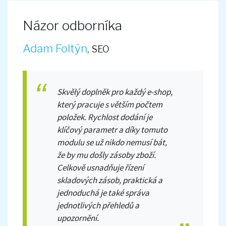
Názor odborníka
Adam Foltýn
,
SEO
Skvělý doplněk pro každý e-shop,
který pracuje s větším počtem
položek. Rychlost dodání je
klíčový parametr a díky tomuto
modulu se už nikdo nemusí bát,
že by mu došly zásoby zboží.
Celkově usnadňuje řízení
skladových zásob, praktická a
jednoduchá je také správa
jednotlivých přehledů a
upozornění.