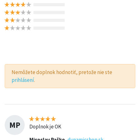
Nemôžete doplnok hodnotiť, pretože nie ste
prihlásení
.
MP
Doplnok je OK
Miroslav Paško
,
dynamicshop.sk
,