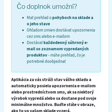
Čo doplnok umožní?
Mať prehľad o
pohyboch na sklade a
o jeho stave
Ohľadom zmien dostávať upozornenia
cez sms alebo e-mailom
Dostávať
každodenný súhrnný e-
mail so zoznamom vypredaných
produktov
- máte prehľad, čo je
potrebné doobjednať
Aplikácia za vás stráži stav vášho skladu a
automaticky posiela upozornenia e-mailom
alebo prostredníctvom sms, ak sa niektorý
výrobok vypredá alebo sa dostane pod svoje
minimálne množstvo. Buďte stále v obraze,
ako to vo vašom sklade vyzerá.