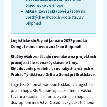
objednávke
v
e
-
shope
Aktualizovať
skladové
zásoby
na
všetkých
e
-
shopoch
podľa stavu
v
Shipmall
Logistické služby od januára 2022 ponúka
Comgate pod novou značkou Shipmall.
Služby však zostávajú rovnaké a na projektoch
pracujú stále rovnaké, skúsené tímy.
Skladovanie prebieha v rovnakých areáloch v
Prahe, Týništi nad Orlicí a Senci pri Bratislave.
Logistika Shipmall vám zaistí skladovú logistiku
pre e-shopy. Služba zaisťuje uskladnenie vášho
tovaru a zasielanie informce vášmu e-shopu o
dostupnom množstve. Objednávky uskutočnené