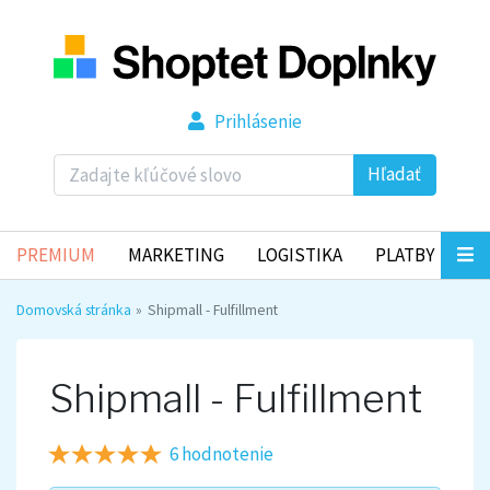
Prihlásenie
Hľadať
PREMIUM
MARKETING
LOGISTIKA
PLATBY
Domovská stránka
Shipmall - Fulfillment
Shipmall - Fulfillment
6 hodnotenie