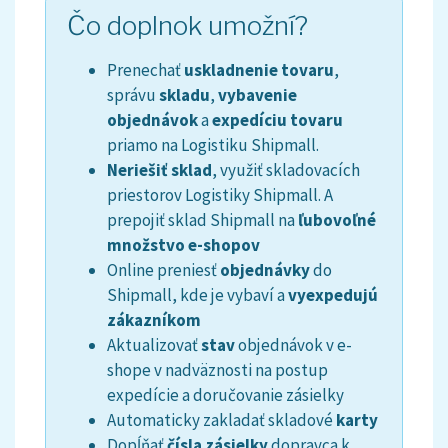
Čo doplnok umožní?
Prenechať
uskladnenie tovaru
,
správu
skladu
,
vybavenie
objednávok
a
expedíciu
tovaru
priamo
na
Logistiku
Shipmall
.
Neriešiť
sklad
,
využiť
skladovacích
priestorov
Logistiky
Shipmall
.
A
prepojiť
sklad
Shipmall
na
ľubovoľné
množstvo
e
-
shopov
Online preniesť
objednávky
do
Shipmall
,
kde
je
vybaví
a
vyexpedujú
zákazníkom
Aktualizovať
stav
objednávok
v
e
-
shope
v
nadväznosti na postup
expedície
a doručovanie
zásielky
Automaticky
zakladať
skladové
karty
Dopĺňať
čísla
zásielky
dopravca
k