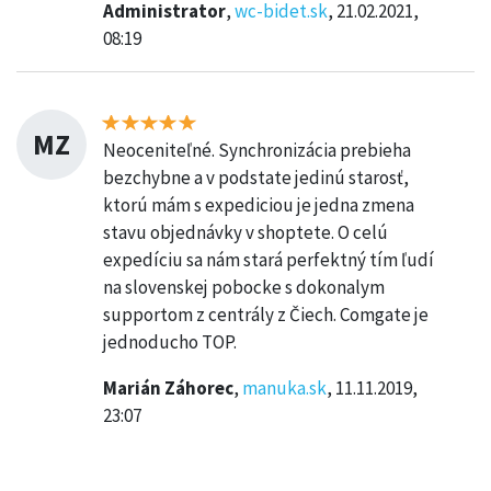
Administrator
,
wc-bidet.sk
, 21.02.2021,
08:19
MZ
Neoceniteľné. Synchronizácia prebieha
bezchybne a v podstate jedinú starosť,
ktorú mám s expediciou je jedna zmena
stavu objednávky v shoptete. O celú
expedíciu sa nám stará perfektný tím ľudí
na slovenskej pobocke s dokonalym
supportom z centrály z Čiech. Comgate je
jednoducho TOP.
Marián Záhorec
,
manuka.sk
, 11.11.2019,
23:07