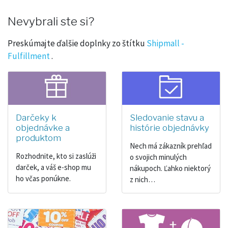
Nevybrali ste si?
Preskúmajte ďalšie doplnky zo štítku
Shipmall -
Fulfillment
.
Darčeky k
Sledovanie stavu a
objednávke a
histórie objednávky
produktom
Nech má zákazník prehľad
Rozhodnite, kto si zaslúži
o svojich minulých
darček, a váš e-shop mu
nákupoch. Ľahko niektorý
ho včas ponúkne.
z nich…