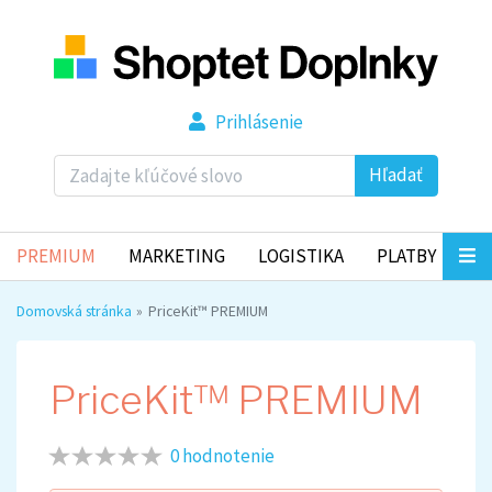
Prihlásenie
Hľadať
PREMIUM
MARKETING
LOGISTIKA
PLATBY
Domovská stránka
PriceKit™ PREMIUM
PriceKit™ PREMIUM
0 hodnotenie