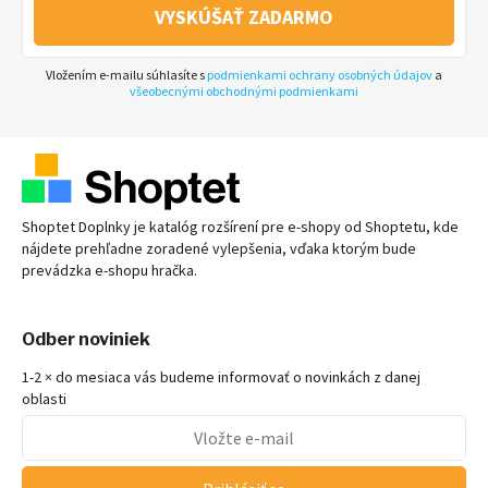
VYSKÚŠAŤ ZADARMO
Vložením e-mailu súhlasíte s
podmienkami ochrany osobných údajov
a
všeobecnými obchodnými podmienkami
Shoptet Doplnky je katalóg rozšírení pre
e-shopy
od Shoptetu, kde
nájdete prehľadne zoradené vylepšenia, vďaka ktorým bude
prevádzka
e-shopu
hračka.
Odber noviniek
1-2 × do mesiaca vás budeme informovať o novinkách z danej
oblasti