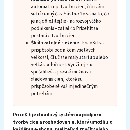
automatizuje tvorbu cien, čím vám
šetrí cenný čas. Sústreďte sa na to, čo
je najdôležitejšie - na rozvoj vášho
podnikania - zatiaľ čo PriceKit sa
postará o tvorbu cien
Škálovateľné riešenie:
PriceKit sa
prispôsobí podnikom všetkých
veľkostí, či už ste malý startup alebo
veľká spoločnosť. Využite jeho
spoľahlivé a presné možnosti
sledovania cien, ktoré sú
prispôsobené vašim jedinečným
potrebám
PriceKit je cloudový systém na podporu
tvorby cien a rozhodovania, ktorý umožňuje
každému e-shopu, majiteľovi značky alebo