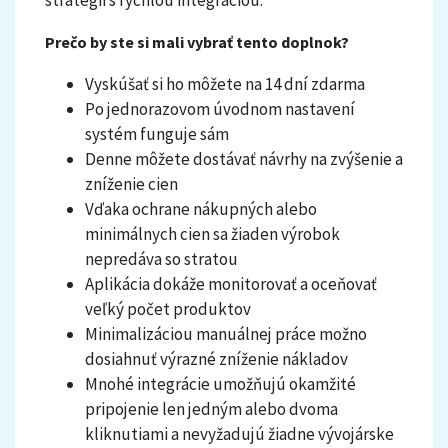
stratégii s rýchlou integráciou.
Prečo by ste si mali vybrať tento doplnok?
Vyskúšať si ho môžete na 14 dní zdarma
Po jednorazovom úvodnom nastavení
systém funguje sám
Denne môžete dostávať návrhy na zvýšenie a
zníženie cien
Vďaka ochrane nákupných alebo
minimálnych cien sa žiaden výrobok
nepredáva so stratou
Aplikácia dokáže monitorovať a oceňovať
veľký počet produktov
Minimalizáciou manuálnej práce možno
dosiahnuť výrazné zníženie nákladov
Mnohé integrácie umožňujú okamžité
pripojenie len jedným alebo dvoma
kliknutiami a nevyžadujú žiadne vývojárske