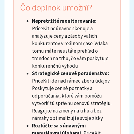
Čo doplnok umožní?
Nepretržité monitorovanie:
PriceKit neúnavne skenuje a
analyzuje ceny a zásoby vašich
konkurentov v reálnom čase. Vďaka
tomu máte neustále prehľad o
trendoch na trhu, čo vám poskytuje
konkurenčnú výhodu
Strategické cenové poradenstvo:
PriceKit ide nad rámec zberu údajov.
Poskytuje cenné poznatky a
odporúčania, ktoré vám pomôžu
vytvoriť tú správnu cenovú stratégiu.
Reagujte na zmeny na trhu a bez
námahy optimalizujte svoje zisky
Rozlúčte sa s únavnými
manuálnymi úlohami.
PriceKit