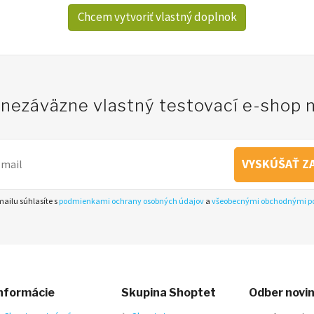
Chcem vytvoriť vlastný doplnok
i nezáväzne vlastný testovací e-shop 
VYSKÚŠAŤ Z
ailu súhlasíte s
podmienkami ochrany osobných údajov
a
všeobecnými obchodnými 
nformácie
Skupina Shoptet
Odber novi