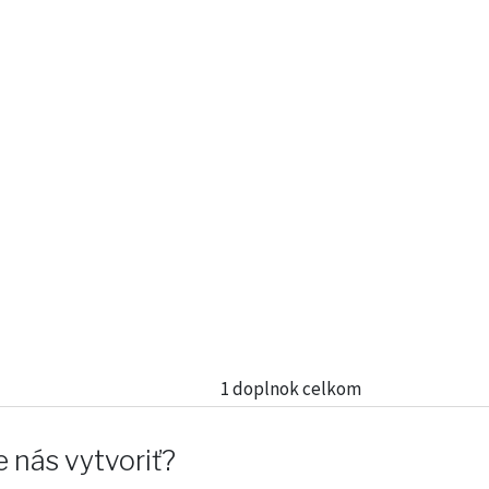
1 doplnok celkom
 nás vytvoriť?