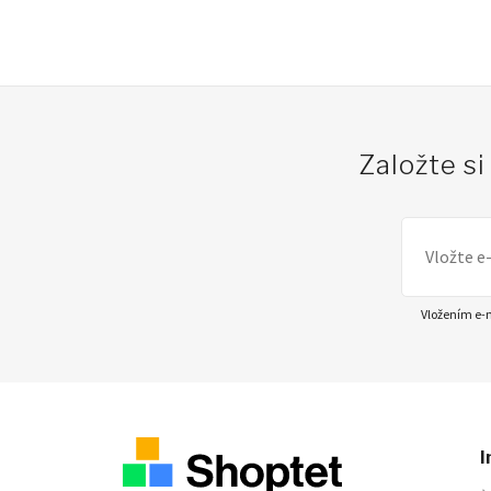
Založte s
Vložením e-m
I