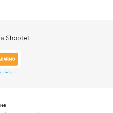
na Shoptet
ADARMO
podmienkami
niek