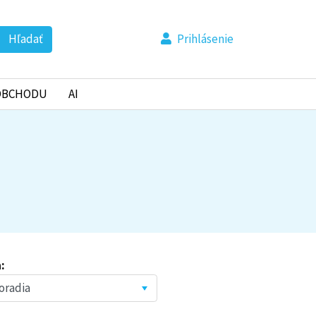
Hľadať
Prihlásenie
OBCHODU
AI
: