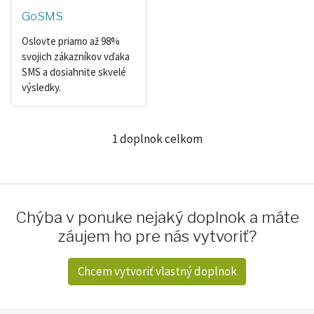
GoSMS
Oslovte priamo až 98%
svojich zákazníkov vďaka
SMS a dosiahnite skvelé
výsledky.
1 doplnok celkom
Chýba v ponuke nejaký doplnok a máte
záujem ho pre nás vytvoriť?
Chcem vytvoriť vlastný doplnok