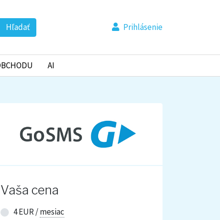
Hľadať
Prihlásenie
OBCHODU
AI
Vaša cena
4 EUR /
mesiac