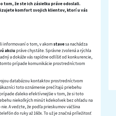
tom, že ste ich zásielku práve odoslali.
zujete komfort svojich klientov, ktorí u vás
oli informovaní o tom, v akom
stave
sa nachádza
vú akciu
práve chystáte. Správne zvolená a rýchla
adný a dokáže vás rapídne odlíšiť od konkurencie,
 v tomto prípade komunikácie prostredníctvom
svojou databázou kontaktov prostredníctvom
 zákazníci toto oznámenie prečítajú priebehu
rípade ďaleko efektívnejšie v tom, že si toto
iebehu niekoľkých minút kdekoľvek bez ohľadu na
o nie. A vedzte, že podľa prieskumov väčšina
lefón do ruky až 160x. To už je značná príležitosť