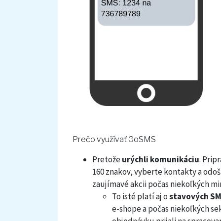
Prečo využívať GoSMS
Pretože
urýchli komunikáciu
. Prip
160 znakov, vyberte kontakty a odošl
zaujímavé akcii počas niekoľkých m
To isté platí aj o
stavových SM
e-shope a počas niekoľkých se
objednávku prijali na spracova