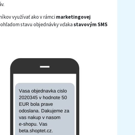
v.
íkov využívať ako v rámci
marketingovej
oj ohľadom stavu objednávky vďaka
stavovým SMS