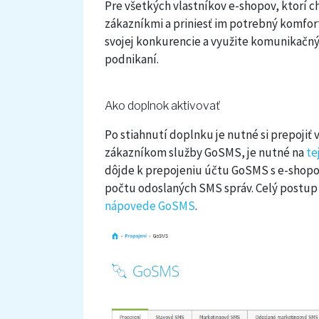
Pre všetkých vlastníkov e-shopov, ktorí 
zákazníkmi a priniesť im potrebný komfor
svojej konkurencie a využite komunikačný
podnikaní.
Ako doplnok aktivovať
Po stiahnutí doplnku je nutné si prepojiť
zákazníkom služby GoSMS, je nutné na
te
dôjde k prepojeniu účtu GoSMS s e-shopom
počtu odoslaných SMS správ. Celý postup
nápovede GoSMS
.