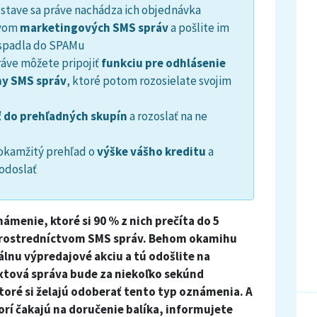
 stave sa práve nachádza ich objednávka
tvom
marketingových SMS správ
a pošlite im
 spadla do SPAMu
áve môžete pripojiť
funkciu pre odhlásenie
ny SMS správ
, ktoré potom rozosielate svojim
 do prehľadných skupín
a rozoslať na ne
kamžitý prehľad o
výške vášho kreditu
a
 odoslať
menie, ktoré si 90 % z nich prečíta do 5
 prostredníctvom SMS správ. Behom okamihu
álnu výpredajové akciu a tú odošlite na
xtová správa bude za niekoľko sekúnd
ré si želajú odoberať tento typ oznámenia. A
torí čakajú na doručenie balíka, informujete