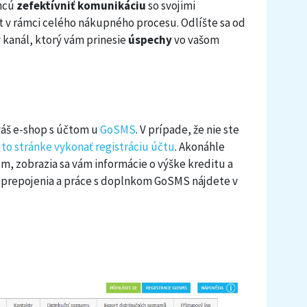
chcú
zefektívniť komunikáciu
so svojimi
t v rámci celého nákupného procesu. Odlíšte sa od
 kanál, ktorý vám prinesie
úspechy
vo vašom
 váš e-shop s účtom u
GoSMS
. V prípade, že nie ste
jto stránke vykonať registráciu účtu
. Akonáhle
, zobrazia sa vám informácie o výške kreditu a
 prepojenia a práce s doplnkom GoSMS nájdete v