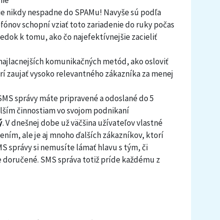
e nikdy nespadne do SPAMu! Navyše sú podľa
fónov schopní vziať toto zariadenie do ruky počas
iedok k tomu, ako čo najefektívnejšie zacieliť
z najlacnejších komunikačných metód, ako osloviť
rí zaujať vysoko relevantného zákazníka za menej
 SMS správy máte pripravené a odoslané do 5
alším činnostiam vo svojom podnikaní
ý
. V dnešnej dobe už väčšina užívateľov vlastné
ením, ale je aj mnoho ďalších zákazníkov, ktorí
S správy si nemusíte lámať hlavu s tým, či
doručené. SMS správa totiž príde každému z