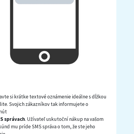
ravte si krátke textové oznámenie ideálne s dĺžkou
ite. Svojich zákazníkov tak informujete o
inút
S správach
. Užívateľ uskutoční nákup na vašom
kúnd mu príde SMS správa o tom, že ste jeho
nie