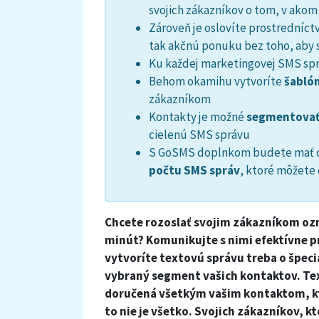
svojich zákazníkov o tom, v akom
Zároveň je oslovíte prostredníc
tak akčnú ponuku bez toho, aby
Ku každej marketingovej SMS spr
Behom okamihu vytvoríte
šabló
zákazníkom
Kontakty je možné
segmentovať
cielenú SMS správu
S GoSMS doplnkom budete mať o
počtu SMS správ
, ktoré môžete
Chcete rozoslať svojim zákazníkom ozná
minút? Komunikujte s nimi efektívne
vytvoríte textovú správu treba o špeci
vybraný segment vašich kontaktov. Te
doručená všetkým vašim kontaktom, kto
to nie je všetko. Svojich zákazníkov, k