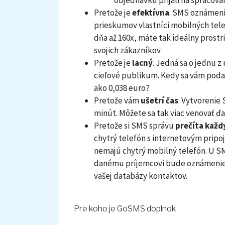
Pretože je
efektívna
. SMS oznámeni
prieskumov vlastníci mobilných tele
dňa až 160x, máte tak ideálny prostr
svojich zákazníkov
Pretože je
lacný
. Jedná sa o jednu 
cieľové publikum. Kedy sa vám poda
ako 0,038 euro?
Pretože vám
ušetrí čas
. Vytvorenie
minút. Môžete sa tak viac venovať ď
Pretože si SMS správu
prečíta každ
chytrý telefón s internetovým pripoj
nemajú chytrý mobilný telefón. U SM
danému príjemcovi bude oznámenie 
vašej databázy kontaktov.
Pre koho je GoSMS doplnok