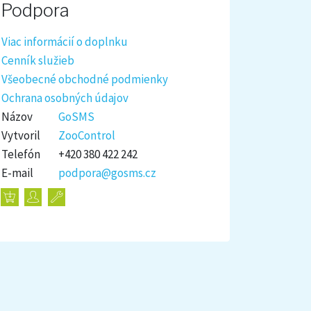
Podpora
Viac informácií o doplnku
Cenník služieb
Všeobecné obchodné podmienky
Ochrana osobných údajov
Názov
GoSMS
Vytvoril
ZooControl
Telefón
+420 380 422 242
E-mail
podpora@gosms.cz