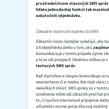
prostredníctvom stavových SMS správ o 
Vďaka jednoduchej funkcii tak maximali
uskutočnili objednávku.
Základné vlastnosti doplnku GoSMS
Zákazníci čoraz častejšie vyžadujú, aby b
ich objednávka alebo o tom, akú
zaujíma
komunikácia je v tomto prípade úplne zás
a to vo váš prospech. Ideálnou voľbou je
textových SMS správ
.
Rad vlastníkov e-shopov komunikuje so 
newsletterov či e-mailov. Nie však všetci
niekoľkých minút. SMS správy sú v tomto p
oznámenie môže váš zákazník prečítať pr
to, či využíva internetové pripojenie aleb
užívateľov vezme počas dňa svoj mobilný te