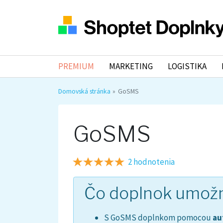
PREMIUM
MARKETING
LOGISTIKA
Domovská stránka
GoSMS
GoSMS
2 hodnotenia
Čo doplnok umož
S GoSMS doplnkom pomocou
au