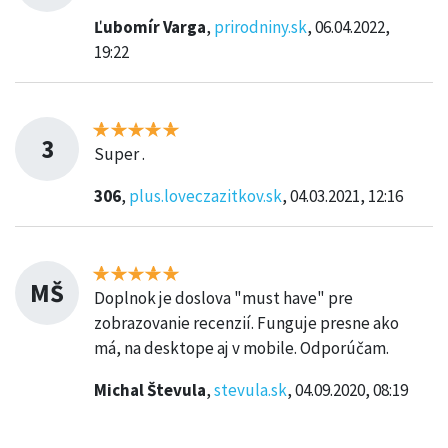
Ľubomír Varga
,
prirodniny.sk
, 06.04.2022,
19:22
3
Super .
306
,
plus.loveczazitkov.sk
, 04.03.2021, 12:16
MŠ
Doplnok je doslova "must have" pre
zobrazovanie recenzií. Funguje presne ako
má, na desktope aj v mobile. Odporúčam.
Michal Števula
,
stevula.sk
, 04.09.2020, 08:19