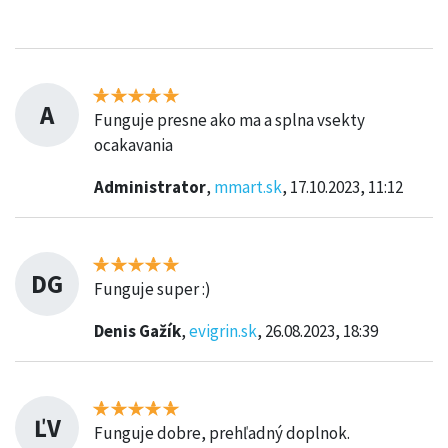
A
Funguje presne ako ma a splna vsekty
ocakavania
Administrator
,
mmart.sk
, 17.10.2023, 11:12
DG
Funguje super :)
Denis Gažík
,
evigrin.sk
, 26.08.2023, 18:39
ĽV
Funguje dobre, prehľadný doplnok.