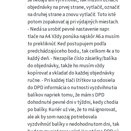
objednávky na prvej strane, vytlačiť, označiť
na druhej strane a znovu vytlačiť. Toto isté
potom zopakovať aj pri výdajných miestach.
- Nedá sa urobiť pevné nastavenie napr.
tlače na A4. Vždy ponúka najskôr A6 a musím
to prekliknúť. Keď postupujem podľa
predchádzajúceho bodu, tak celkom 4x a to
každý deň. - Nezapíše číslo zásielky/balíka
do objednávky, takže ho musím vždy
kopírovať a vkladať do každej objednávky
ručne. - Pri každej tlači štítkov sa odosiela
do DPD informácia o nutnosti vyzdvihnutia
balíkov napriek tomu, že mám s DPD
dohodnuté pevné dni v týždni, kedy chodia
po balíky. Kuriér už vie, že to má ignorovať,
ale ak by som naozaj potrebovala
vyzdvihnúť balíky v nedohodnutom dni, tak