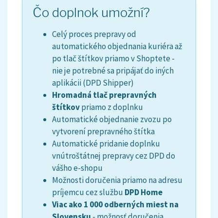
Čo doplnok umožní?
Celý proces prepravy od
automatického objednania kuriéra až
po tlač štítkov priamo v Shoptete -
nie je potrebné sa pripájať do iných
aplikácii (DPD Shipper)
Hromadná tlač prepravných
štítkov
priamo z doplnku
Automatické objednanie zvozu po
vytvorení prepravného štítka
Automatické pridanie doplnku
vnútroštátnej prepravy cez DPD do
vášho e-shopu
Možnosti doručenia priamo na adresu
príjemcu cez službu
DPD Home
Viac ako 1 000 odberných miest na
Slovensku
- možnosť doručenia