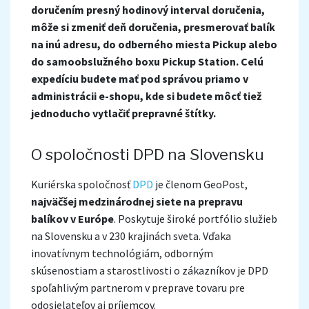
doručením presný hodinový interval doručenia,
môže si zmeniť deň doručenia, presmerovať balík
na inú adresu, do odberného miesta Pickup alebo
do samoobslužného boxu Pickup Station. Celú
expedíciu budete mať pod správou priamo v
administrácii e-shopu, kde si budete môcť tiež
jednoducho vytlačiť prepravné štítky.
O spoločnosti DPD na Slovensku
Kuriérska spoločnosť
DPD
je členom GeoPost,
najväčšej medzinárodnej siete na prepravu
balíkov v Európe
. Poskytuje široké portfólio služieb
na Slovensku a v 230 krajinách sveta. Vďaka
inovatívnym technológiám, odborným
skúsenostiam a starostlivosti o zákazníkov je DPD
spoľahlivým partnerom v preprave tovaru pre
odosielateľov aj príjemcov.