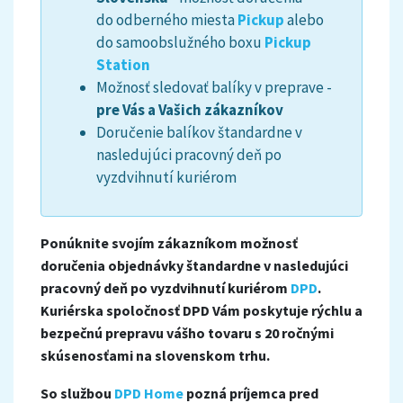
do odberného miesta
Pickup
alebo
do samoobslužného boxu
Pickup
Station
Možnosť sledovať balíky v preprave -
pre Vás a Vašich zákazníkov
Doručenie balíkov štandardne v
nasledujúci pracovný deň po
vyzdvihnutí kuriérom
Ponúknite svojím zákazníkom možnosť
doručenia objednávky štandardne v nasledujúci
pracovný deň po vyzdvihnutí kuriérom
DPD
.
Kuriérska spoločnosť DPD Vám poskytuje rýchlu a
bezpečnú prepravu vášho tovaru s 20 ročnými
skúsenosťami na slovenskom trhu.
So službou
DPD Home
pozná príjemca pred