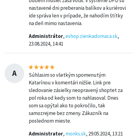
budem musieť zasa volať. V systéme DPD sú
nastavené dni preberania balíkov a kuriérovi
ide správa len v prípade, že nahodím štítky
na deň mimo nastavenia.
Administrátor
,
eshop.zienkadomaca.sk
,
23.08.2024, 14:41
A
Súhlasim so všetkým spomenutým
Katarínou v komentári nižšie. Link pre
sledovanie zásielky neopravený shoptet za
pol roka od kedy som to nahlasoval. Dnes
som sa opýtal ako to pokročilo, tak
samozrejme bez zmeny. Zákazník na
poslednom mieste.
Administrator
,
monks.sk
, 29.05.2024, 13:21