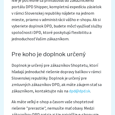
Nie je potrebné sa prihlasovať do zákazníckeho
portálu DPD Shipper, kompletnú expedíciu zásielok
v rámci Slovenskej republiky nájdete na jednom
mieste, priamo v administrácii vášho e-shopu. Ak si
vyberiete doplnok DPD, budete môcť využívať služby
spoločnosti DPD, ktoré poskytujú flexibilitu a
jednoduchosť Vašim zákazníkom.
Pre koho je doplnok určený
Doplnok je určený pre zákazníkov Shoptetu, ktorí
hľadajú jednoduché riešenie dopravy balíkov v rámci
Slovenskej republiky. Doplnok je určený pre
zmluvných zákazníkov DPD, ak máte záujem stať sa
zákazníkom, kontaktujte nás na
dpd@dpd.sk
.
Ak máte veľký e-shop a časom vaše shoptetové
riešenie "prerastie", nemusíte mať obavy. Medzi
zákazníkov DPD patria aj tie najväčšie e-shopy nie