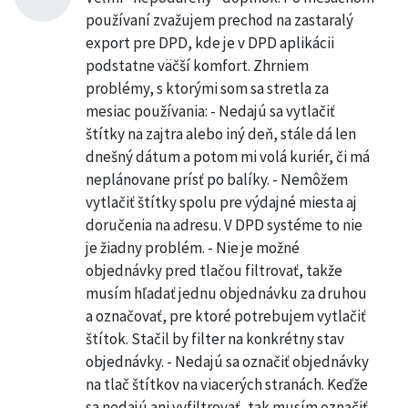
používaní zvažujem prechod na zastaralý
export pre DPD, kde je v DPD aplikácii
podstatne väčší komfort. Zhrniem
problémy, s ktorými som sa stretla za
mesiac používania: - Nedajú sa vytlačiť
štítky na zajtra alebo iný deň, stále dá len
dnešný dátum a potom mi volá kuriér, či má
neplánovane prísť po balíky. - Nemôžem
vytlačiť štítky spolu pre výdajné miesta aj
doručenia na adresu. V DPD systéme to nie
je žiadny problém. - Nie je možné
objednávky pred tlačou filtrovať, takže
musím hľadať jednu objednávku za druhou
a označovať, pre ktoré potrebujem vytlačiť
štítok. Stačil by filter na konkrétny stav
objednávky. - Nedajú sa označiť objednávky
na tlač štítkov na viacerých stranách. Keďže
sa nedajú ani vyfiltrovať, tak musím označiť