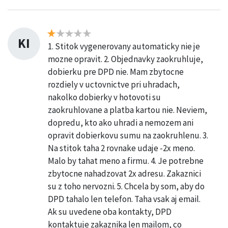
KI
1. Stitok vygenerovany automaticky nie je
mozne opravit. 2. Objednavky zaokruhluje,
dobierku pre DPD nie. Mam zbytocne
rozdiely v uctovnictve pri uhradach,
nakolko dobierky v hotovoti su
zaokruhlovane a platba kartou nie. Neviem,
dopredu, kto ako uhradi a nemozem ani
opravit dobierkovu sumu na zaokruhlenu. 3.
Na stitok taha 2 rovnake udaje -2x meno.
Malo by tahat meno a firmu. 4. Je potrebne
zbytocne nahadzovat 2x adresu. Zakaznici
su z toho nervozni. 5. Chcela by som, aby do
DPD tahalo len telefon. Taha vsak aj email.
Ak su uvedene oba kontakty, DPD
kontaktuje zakaznika len mailom, co