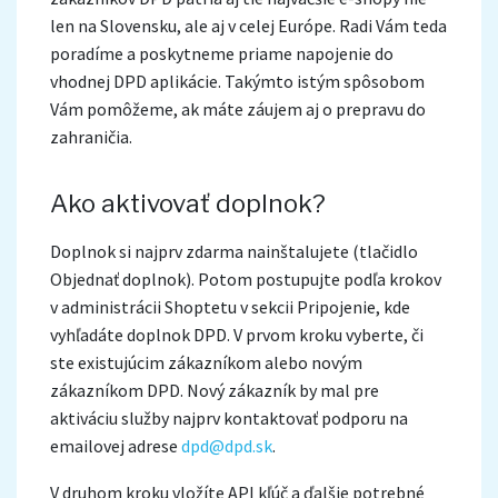
len na Slovensku, ale aj v celej Európe. Radi Vám teda
poradíme a poskytneme priame napojenie do
vhodnej DPD aplikácie. Takýmto istým spôsobom
Vám pomôžeme, ak máte záujem aj o prepravu do
zahraničia.
Ako aktivovať doplnok?
Doplnok si najprv zdarma nainštalujete (tlačidlo
Objednať doplnok). Potom postupujte podľa krokov
v administrácii Shoptetu v sekcii Pripojenie, kde
vyhľadáte doplnok DPD. V prvom kroku vyberte, či
ste existujúcim zákazníkom alebo novým
zákazníkom DPD. Nový zákazník by mal pre
aktiváciu služby najprv kontaktovať podporu na
emailovej adrese
dpd@dpd.sk
.
V druhom kroku vložíte API kľúč a ďalšie potrebné