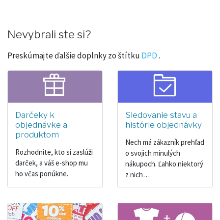
Nevybrali ste si?
Preskúmajte ďalšie doplnky zo štítku
DPD
.
Darčeky k
Sledovanie stavu a
objednávke a
histórie objednávky
produktom
Nech má zákazník prehľad
Rozhodnite, kto si zaslúži
o svojich minulých
darček, a váš e-shop mu
nákupoch. Ľahko niektorý
ho včas ponúkne.
z nich…