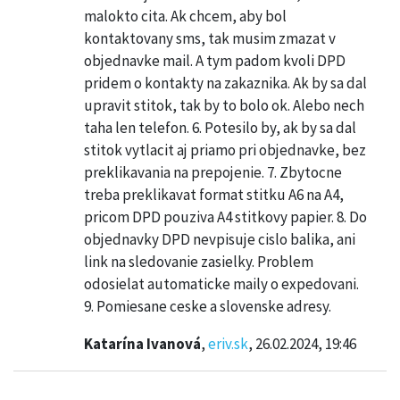
malokto cita. Ak chcem, aby bol
kontaktovany sms, tak musim zmazat v
objednavke mail. A tym padom kvoli DPD
pridem o kontakty na zakaznika. Ak by sa dal
upravit stitok, tak by to bolo ok. Alebo nech
taha len telefon. 6. Potesilo by, ak by sa dal
stitok vytlacit aj priamo pri objednavke, bez
preklikavania na prepojenie. 7. Zbytocne
treba preklikavat format stitku A6 na A4,
pricom DPD pouziva A4 stitkovy papier. 8. Do
objednavky DPD nevpisuje cislo balika, ani
link na sledovanie zasielky. Problem
odosielat automaticke maily o expedovani.
9. Pomiesane ceske a slovenske adresy.
Katarína Ivanová
,
eriv.sk
, 26.02.2024, 19:46