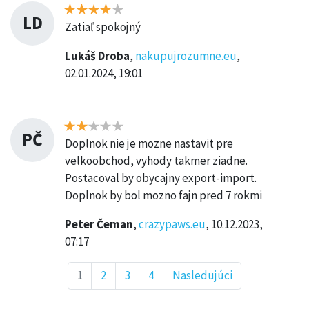
LD
Zatiaľ spokojný
Lukáš Droba
,
nakupujrozumne.eu
,
02.01.2024, 19:01
PČ
Doplnok nie je mozne nastavit pre
velkoobchod, vyhody takmer ziadne.
Postacoval by obycajny export-import.
Doplnok by bol mozno fajn pred 7 rokmi
Peter Čeman
,
crazypaws.eu
, 10.12.2023,
07:17
1
2
3
4
Nasledujúci