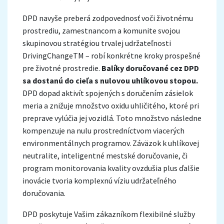
DPD navyše preberá zodpovednosť voči životnému
prostrediu, zamestnancom a komunite svojou
skupinovou stratégiou trvalej udržateľnosti
DrivingChangeTM – robí konkrétne kroky prospešné
pre životné prostredie.
Balíky doručované cez DPD
sa dostanú do cieľa s nulovou uhlíkovou stopou.
DPD dopad aktivít spojených s doručením zásielok
meria a znižuje množstvo oxidu uhličitého, ktoré pri
preprave vylúčia jej vozidlá. Toto množstvo následne
kompenzuje na nulu prostredníctvom viacerých
environmentálnych programov. Záväzok k uhlíkovej
neutralite, inteligentné mestské doručovanie, či
program monitorovania kvality ovzdušia plus ďalšie
inovácie tvoria komplexnú víziu udržateľného
doručovania.
DPD poskytuje Vašim zákazníkom flexibilné služby