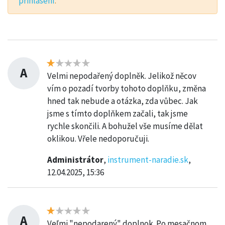
prihlásení
.
A
Velmi nepodařený doplněk. Jelikož něcov
vím o pozadí tvorby tohoto doplňku, změna
hned tak nebude a otázka, zda vůbec. Jak
jsme s tímto doplňkem začali, tak jsme
rychle skončili. A bohužel vše musíme dělat
oklikou. Vřele nedoporučuji.
Administrátor
,
instrument-naradie.sk
,
12.04.2025, 15:36
A
Veľmi "nepodarený" doplnok. Po mesačnom