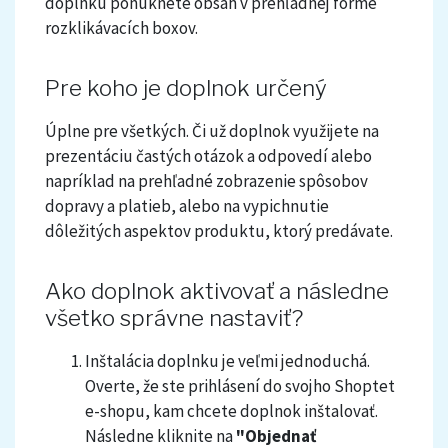
doplnku ponúknete obsah v prehľadnej forme
rozklikávacích boxov.
Pre koho je doplnok určený
Úplne pre všetkých. Či už doplnok využijete na
prezentáciu častých otázok a odpovedí alebo
napríklad na prehľadné zobrazenie spôsobov
dopravy a platieb, alebo na vypichnutie
dôležitých aspektov produktu, ktorý predávate.
Ako doplnok aktivovať a následne
všetko správne nastaviť?
Inštalácia doplnku je veľmi jednoduchá.
Overte, že ste prihlásení do svojho Shoptet
e-shopu, kam chcete doplnok inštalovať.
Následne kliknite na
"Objednať