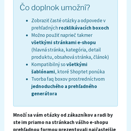
Čo doplnok umožní?
Zobraziť časté otázky a odpovede v
prehľadných
rozklikávacích boxoch
Možno použiť naprieč takmer
všetkými stránkami e-shopu
(hlavná stránka, kategória, detail
produktu, obsahová stránka, článok)
Kompatibilný so
všetkými
šablónami
, ktoré Shoptet ponúka
Tvorba faq boxov prostredníctvom
jednoduchého a prehľadného
generátora
Množí sa vám otázky od zákazníkov a radi by
ste im priamo na stránkach vášho e-shopu
prehľadnou formou prezentovali najčastejšie