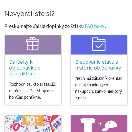
Nevybrali ste si?
Preskúmajte ďalšie doplnky zo štítku
FAQ boxy
.
Darčeky k
Sledovanie stavu a
objednávke a
histórie objednávky
produktom
Nech má zákazník prehľad
Rozhodnite, kto si zaslúži
o svojich minulých
darček, a váš e-shop mu
nákupoch. Ľahko niektorý
ho včas ponúkne.
z nich…