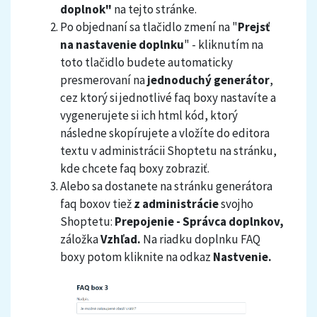
doplnok"
na tejto stránke.
Po objednaní sa tlačidlo zmení na "
Prejsť
na nastavenie doplnku
" - kliknutím na
toto tlačidlo budete automaticky
presmerovaní na
jednoduchý generátor
,
cez ktorý si jednotlivé faq boxy nastavíte a
vygenerujete si ich html kód, ktorý
následne skopírujete a vložíte do editora
textu v administrácii Shoptetu na stránku,
kde chcete faq boxy zobraziť.
Alebo sa dostanete na stránku generátora
faq boxov tiež
z administrácie
svojho
Shoptetu:
Prepojenie - Správca doplnkov,
záložka
Vzhľad.
Na riadku doplnku FAQ
boxy potom kliknite na odkaz
Nastvenie.