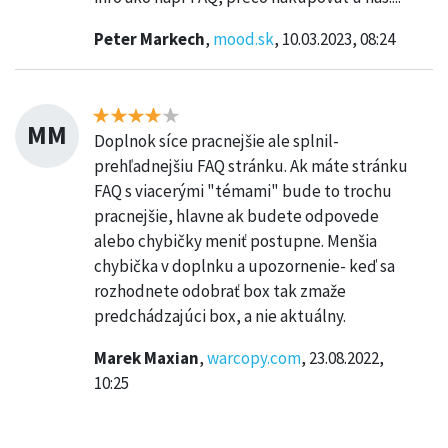
Peter Markech
,
mood.sk
, 10.03.2023, 08:24
MM
Doplnok síce pracnejšie ale splnil-
prehľadnejšiu FAQ stránku. Ak máte stránku
FAQ s viacerými "témami" bude to trochu
pracnejšie, hlavne ak budete odpovede
alebo chybičky meniť postupne. Menšia
chybička v doplnku a upozornenie- keď sa
rozhodnete odobrať box tak zmaže
predchádzajúci box, a nie aktuálny.
Marek Maxian
,
warcopy.com
, 23.08.2022,
10:25