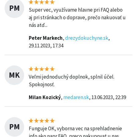
PM
Super vec, využívame hlavne pri FAQ alebo
aj pri stránkach o doprave, prečo nakuovať u
nás atď...
Peter Markech
,
drezydokuchyne.sk
,
29.11.2023, 17:34
MK
Veľmi jednoduchý doplnok, splnil účel.
Spokojnosť.
Milan Kozický
,
medaren.sk
, 13.06.2023, 22:39
PM
Funguje OK, vyborna vec na sprehladnenie
info ako napr FAQ, preco nakupovat u nas....