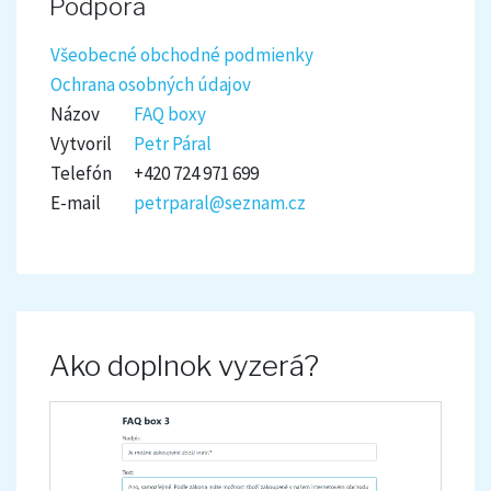
Podpora
Všeobecné obchodné podmienky
Ochrana osobných údajov
Názov
FAQ boxy
Vytvoril
Petr Páral
Telefón
+420 724 971 699
E-mail
petrparal@seznam.cz
Ako doplnok vyzerá?