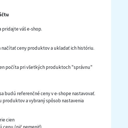
účtu
a pridajte váš e-shop.
 načítať ceny produktov a ukladať ich históriu.
cien počíta pri všetkých produktoch "správnu"
h sa budú referenčné ceny v e-shope nastavovať.
u produktov a vybraný spôsob nastavenia
ie cien
ú cenu (nič nemeniť)