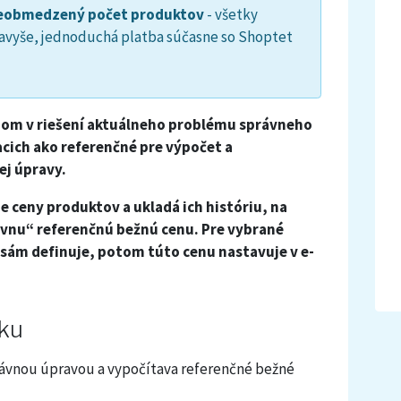
 neobmedzený počet produktov
- všetky
 navyše, jednoduchá platba súčasne so Shoptet
m v riešení aktuálneho problému správneho
cich ako referenčné pre výpočet a
ej úpravy.
je ceny produktov a ukladá ich históriu, na
vnu“ referenčnú bežnú cenu. Pre vybrané
 sám definuje, potom túto cenu nastavuje v e-
nku
právnou úpravou a vypočítava referenčné bežné