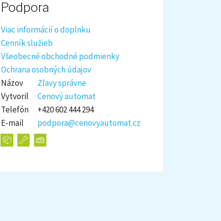
Podpora
Viac informácií o doplnku
Cenník služieb
Všeobecné obchodné podmienky
Ochrana osobných údajov
Názov
Zľavy správne
Vytvoril
Cenový automat
Telefón
+420 602 444 294
E-mail
podpora@cenovyautomat.cz