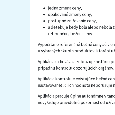
jedna zmena ceny,
opakované zmeny ceny,
postupné znižovanie ceny,
a detekuje kedy bola alebo nebola 
referenčnej bežnej ceny.
Vypočítané referenčné bežné ceny sú v e
u vybraných skupín produktov, ktoré si už
Aplikácia uchováva a zobrazuje históriu p
prípadnú kontrolu dozorujúcich orgánov.
Aplikácia kontroluje existujúce bežné ce
nastavované), či ich hodnota neporušuje 
Aplikácia pracuje úplne autonómne v tan
nevyžaduje pravidelnú pozornosť od užíva