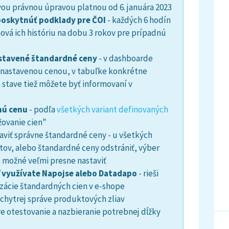
vou právnou úpravou platnou od 6. januára 2023
poskytnúť podklady pre ČOI
- každých 6 hodín
vá ich históriu na dobu 3 rokov pre prípadnú
astavené štandardné ceny
- v dashboarde
 nastavenou cenou, v tabuľke konkrétne
stave tiež môžete byť informovaní v
nú cenu
- podľa
všetkých variant definovaných
žovanie cien"
aviť správne štandardné ceny - u všetkých
ov, alebo štandardné ceny odstrániť, výber
e možné veľmi presne nastaviť
 využívate Napojse alebo Datadapo
- rieši
izácie štandardných cien v e-shope
chytrej správe produktových zliav
re otestovanie a nazbieranie potrebnej dĺžky