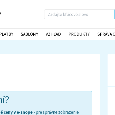
PLATBY
ŠABLÓNY
VZHĽAD
PRODUKTY
SPRÁVA 
ní?
é ceny v e-shope
- pre správne zobrazenie