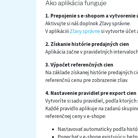
Ako aplikácia funguje
1. Prepojenie s e-shopom a vytvorenie 
Aktivujte si náš doplnok Zľavy správne.
V aplikáciii
Zľavy správne
si vytvorte účet 
2. Získanie histórie predajných cien
Aplikácia začne v pravidelných intervaloch
3. Výpočet referenčných cien
Na základe získanej histórie predajných 
referenčnú cenu pre zobrazenie zliav.
4. Nastavenie pravidiel pre export cien
Vytvoríte si sadu pravidiel, podľa ktorýc
Každé pravidlo aplikuje na zadanú skupin
referenčnej ceny v e-shope:
Nastavovať automaticky podľa histór
Ponechať v e-shope existujúcu bežn