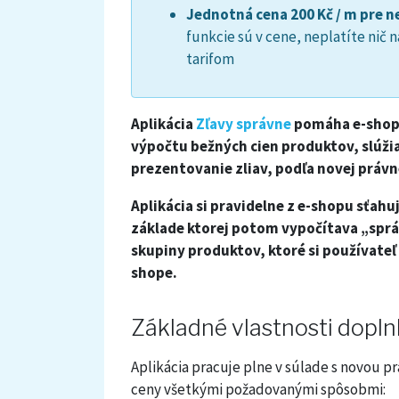
Jednotná cena 200 Kč / m pre
funkcie sú v cene, neplatíte nič
tarifom
Aplikácia
Zľavy správne
pomáha e-shopo
výpočtu bežných cien produktov, slúžia
prezentovanie zliav, podľa novej právn
Aplikácia si pravidelne z e-shopu sťahu
základe ktorej potom vypočítava „sprá
skupiny produktov, ktoré si používateľ
shope.
Základné vlastnosti dopl
Aplikácia pracuje plne v súlade s novou 
ceny všetkými požadovanými spôsobmi: