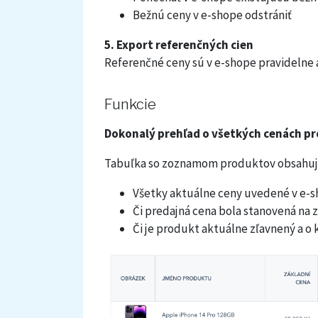
Bežnú ceny v e-shope odstrániť
5. Export referenčných cien
Referenčné ceny sú v e-shope pravidelne 
Funkcie
Dokonalý prehľad o všetkých cenách p
Tabuľka so zoznamom produktov obsahuje 
Všetky aktuálne ceny uvedené v e-s
Či predajná cena bola stanovená na 
Či je produkt aktuálne zľavnený a o 