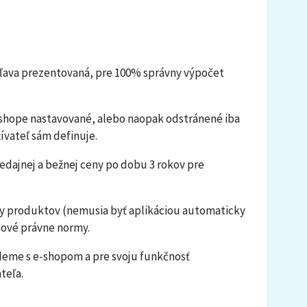
zľava prezentovaná, pre 100% správny výpočet
-shope nastavované, alebo naopak odstránené iba
ívateľ sám definuje.
redajnej a bežnej ceny po dobu 3 rokov pre
ny produktov (nemusia byť aplikáciou automaticky
nové právne normy.
deme s e-shopom a pre svoju funkčnosť
teľa.