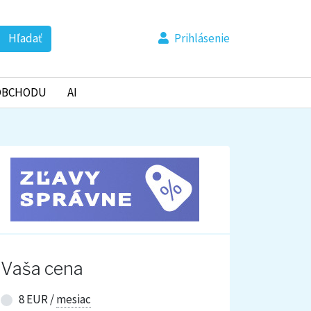
Hľadať
Prihlásenie
OBCHODU
AI
Vaša cena
8 EUR /
mesiac