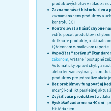
produktových zliav v súlade s no
Zaznamenávať históriu cien a 
zaznamená ceny produktov a ucho
kontrolu ČOI
Kontrolovať a hlásiť chybne n
vidíte počet produktov s chybne
dotknuté produkty, o aktuálnom 
týždennom e-mailovom reporte
Vypočítať "správnu" štandard
zákonom
, vrátane "postupné zni
Automaticky opraviť chyby a nast
alebo len vami vybraných produkt
produktov pre jednotlivé akcie j
Bez problémov fungovať aj keď
možný konflikt paralelnej aktual
Zvýšiť vašu produktivitu
vďaka 
Vyskúšať zadarmo na 40 dní
- p
História cien