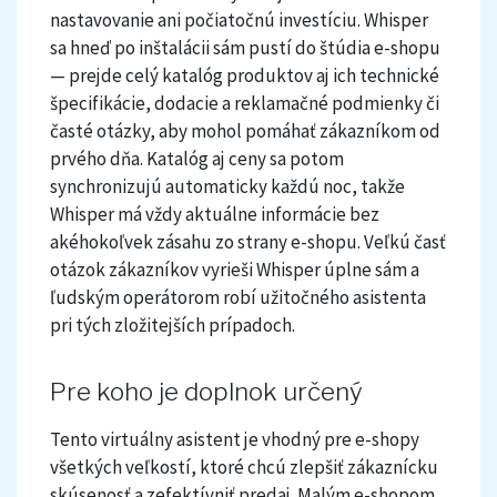
nastavovanie ani počiatočnú investíciu. Whisper
sa hneď po inštalácii sám pustí do štúdia e-shopu
— prejde celý katalóg produktov aj ich technické
špecifikácie, dodacie a reklamačné podmienky či
časté otázky, aby mohol pomáhať zákazníkom od
prvého dňa. Katalóg aj ceny sa potom
synchronizujú automaticky každú noc, takže
Whisper má vždy aktuálne informácie bez
akéhokoľvek zásahu zo strany e-shopu. Veľkú časť
otázok zákazníkov vyrieši Whisper úplne sám a
ľudským operátorom robí užitočného asistenta
pri tých zložitejších prípadoch.
Pre koho je doplnok určený
Tento virtuálny asistent je vhodný pre e-shopy
všetkých veľkostí, ktoré chcú zlepšiť zákaznícku
skúsenosť a zefektívniť predaj. Malým e-shopom