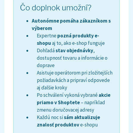
Čo doplnok umožní?
Autonómne pomáha zákazníkom s
výberom
Expertne
pozná produkty e-
shopu
aj to, ako e-shop funguje
Dohľadá
stav objednávky
,
dostupnosť tovaru a informácie o
doprave
Asistuje operátorom pri zložitejších
požiadavkách a pripraví odpovede
aj ďalšie kroky
Po schválení vykoná vybrané
akcie
priamo v Shoptete
– napríklad
zmenu doručovacej adresy
Každú noc si
sám aktualizuje
znalosť produktov
e-shopu