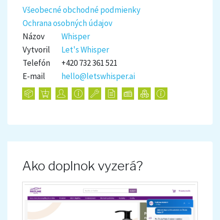
Všeobecné obchodné podmienky
Ochrana osobných údajov
Názov
Whisper
Vytvoril
Let's Whisper
Telefón
+420 732 361 521
E-mail
hello@letswhisper.ai
Ako doplnok vyzerá?