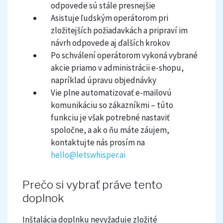
odpovede sú stále presnejšie
Asistuje ľudským operátorom pri
zložitejších požiadavkách a pripraví im
návrh odpovede aj ďalších krokov
Po schválení operátorom vykoná vybrané
akcie priamo v administrácii e-shopu,
napríklad úpravu objednávky
Vie plne automatizovať e-mailovú
komunikáciu so zákazníkmi – túto
funkciu je však potrebné nastaviť
spoločne, a ak o ňu máte záujem,
kontaktujte nás prosím na
hello@letswhisper.ai
Prečo si vybrať práve tento
doplnok
Inštalácia doplnku nevyžaduje zložité