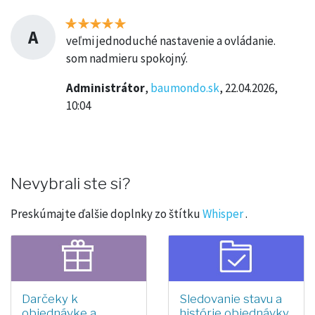
A
veľmi jednoduché nastavenie a ovládanie.
som nadmieru spokojný.
Administrátor
,
baumondo.sk
, 22.04.2026,
10:04
Nevybrali ste si?
Preskúmajte ďalšie doplnky zo štítku
Whisper
.
Darčeky k
Sledovanie stavu a
objednávke a
histórie objednávky