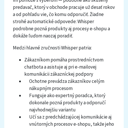
im pomôže s výberom — podobne ako skúsený
predavač, ktorý v obchode pracuje už desať rokov
a od pohľadu vie, čo komu odporučiť. Žiadne
strohé automatické odpovede: Whisper
podrobne pozná produkty aj procesy e-shopu a
dokáže ľuďom naozaj poradiť.
Medzi hlavné zručnosti Whisper patria:
Zákazníkom pomáha prostredníctvom
chatbota a asistuje aj pri e-mailovej
komunikácii zákazníckej podpory
Ochotne prevádza zákazníkov celým
nákupným procesom
Funguje ako expertný poradca, ktorý
dokonale pozná produkty a odporučí
najvhodnejšiu variantu
Učí sa z predchádzajúcej komunikácie aj
vnútorných procesov e-shopu, takže jeho