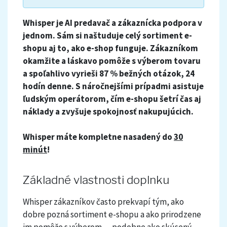
Whisper je AI predavač a zákaznícka podpora v
jednom. Sám si naštuduje celý sortiment e-
shopu aj to, ako e-shop funguje. Zákazníkom
okamžite a láskavo pomôže s výberom tovaru
a spoľahlivo vyrieši 87 % bežných otázok, 24
hodín denne. S náročnejšími prípadmi asistuje
ľudským operátorom, čím e-shopu šetrí čas aj
náklady a zvyšuje spokojnosť nakupujúcich.
Whisper máte kompletne nasadený do
30
minút
!
Základné vlastnosti doplnku
Whisper zákazníkov často prekvapí tým, ako
dobre pozná sortiment e-shopu a ako prirodzene