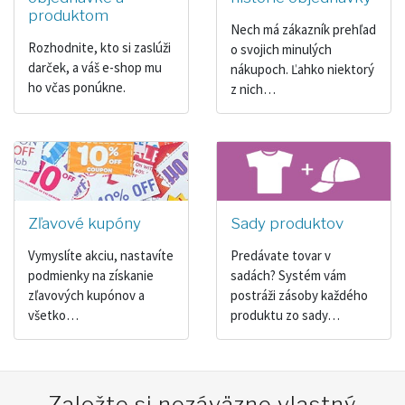
produktom
Nech má zákazník prehľad
Rozhodnite, kto si zaslúži
o svojich minulých
darček, a váš e-shop mu
nákupoch. Ľahko niektorý
ho včas ponúkne.
z nich…
Zľavové kupóny
Sady produktov
Vymyslíte akciu, nastavíte
Predávate tovar v
podmienky na získanie
sadách? Systém vám
zľavových kupónov a
postráži zásoby každého
všetko…
produktu zo sady…
Založte si nezáväzne vlastný