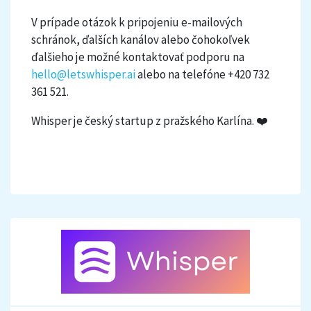
V prípade otázok k pripojeniu e-mailových
schránok, ďalších kanálov alebo čohokoľvek
ďalšieho je možné kontaktovať podporu na
hello@letswhisper.ai
alebo na telefóne +420 732
361 521.
Whisper je český startup z pražského Karlína. ❤️