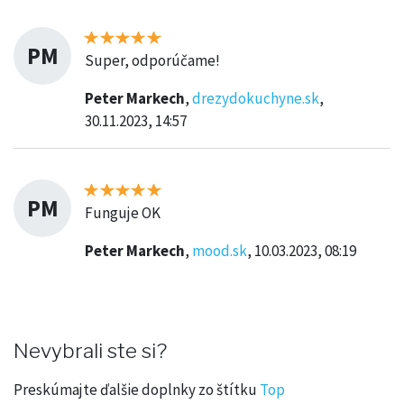
PM
Super, odporúčame!
Peter Markech
,
drezydokuchyne.sk
,
30.11.2023, 14:57
PM
Funguje OK
Peter Markech
,
mood.sk
, 10.03.2023, 08:19
Nevybrali ste si?
Preskúmajte ďalšie doplnky zo štítku
Top