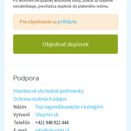
Po skončení bezplatnej skúšobnej doby, pokiaľ sa doplnok
neodinštaluje, prechádza doplnok do plateného režimu.
Pre objednanie sa
prihláste
.
Objednať doplnok
Podpora
Všeobecné obchodné podmienky
Ochrana osobných údajov
Názov
Top najpredávanejšie v kategórii
Vytvoril
Shoptet.sk
Telefón
+421 948 922 444
E-mail
info@shoptet.sk