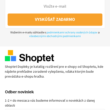
VYSKÚŠAŤ ZADARMO
Vložením e-mailu súhlasíte s
podmienkami ochrany osobných údajov
a
všeobecnými obchodnými podmienkami
Shoptet Doplnky je katalóg rozšírení pre
e-shopy
od Shoptetu, kde
nájdete prehľadne zoradené vylepšenia, vďaka ktorým bude
prevádzka
e-shopu
hračka.
Odber noviniek
1-2 × do mesiaca vás budeme informovať o novinkách z danej
oblasti