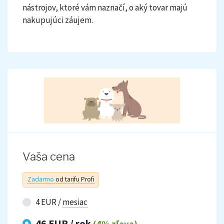
nástrojov, ktoré vám naznačí, o aký tovar majú
nakupujúci záujem.
Vaša cena
Zadarmo
od tarifu Profi
4 EUR /
mesiac
46 EUR /
rok
(4% zľava)