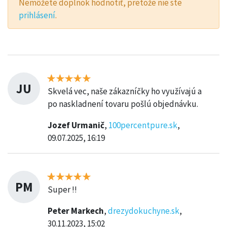
Nemôžete doplnok hodnotiť, pretože nie ste
prihlásení
.
JU
Skvelá vec, naše zákazníčky ho využívajú a
po naskladnení tovaru pošlú objednávku.
Jozef Urmanič
,
100percentpure.sk
,
09.07.2025, 16:19
PM
Super !!
Peter Markech
,
drezydokuchyne.sk
,
30.11.2023, 15:02