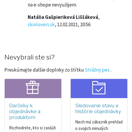
na e-shope nevyužijem.
Natália Gašpieriková Liššáková
,
skinlovers.sk
, 12.02.2021, 20:56
Nevybrali ste si?
Preskúmajte ďalšie doplnky zo štítku
Strážny pes
.
Darčeky k
Sledovanie stavu a
objednávke a
histórie objednávky
produktom
Nech má zákazník prehľad
Rozhodnite, kto si zaslúži
o svojich minulých