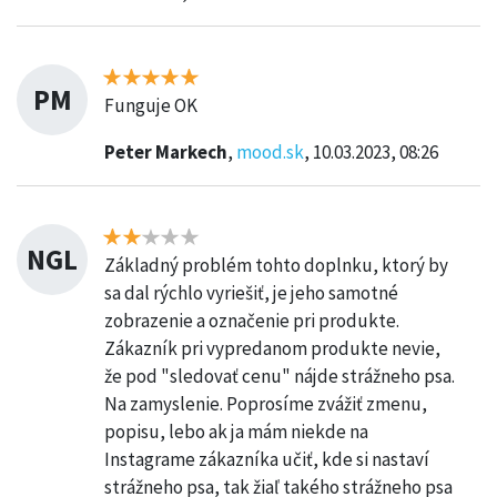
PM
Funguje OK
Peter Markech
,
mood.sk
, 10.03.2023, 08:26
NGL
Základný problém tohto doplnku, ktorý by
sa dal rýchlo vyriešiť, je jeho samotné
zobrazenie a označenie pri produkte.
Zákazník pri vypredanom produkte nevie,
že pod "sledovať cenu" nájde strážneho psa.
Na zamyslenie. Poprosíme zvážiť zmenu,
popisu, lebo ak ja mám niekde na
Instagrame zákazníka učiť, kde si nastaví
strážneho psa, tak žiaľ takého strážneho psa