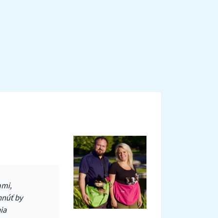
ami,
hnúť by
ia