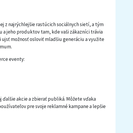
 z najrýchlejšie rastúcich sociálnych sietí, a tým
u a jeho produktov tam, kde vaši zákazníci trávia
 ujsť možnosť osloviť mladšiu generáciu a využite
ximum.
rce eventy:
 ďalšie akcie a zbierať publiká. Môžete vďaka
používateľov pre svoje reklamné kampane a lepšie