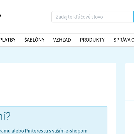
PLATBY
ŠABLÓNY
VZHĽAD
PRODUKTY
SPRÁVA 
ní?
ramu alebo Pinterestu s vaším e-shopom