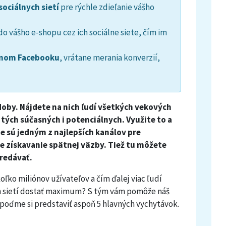
sociálnych sietí
pre rýchle zdieľanie vášho
do vášho e-shopu cez ich sociálne siete, čím im
émom Facebooku
, vrátane merania konverzií,
oby. Nájdete na nich ľudí všetkých vekových
 tých súčasných i potenciálnych. Využite to a
te sú jedným z najlepších kanálov pre
e získavanie spätnej väzby. Tiež tu môžete
predávať.
koľko miliónov
užívateľov a čím ďalej viac ľudí
ch sietí dostať maximum? S tým vám pomôže náš
 poďme si predstaviť aspoň 5 hlavných vychytávok.