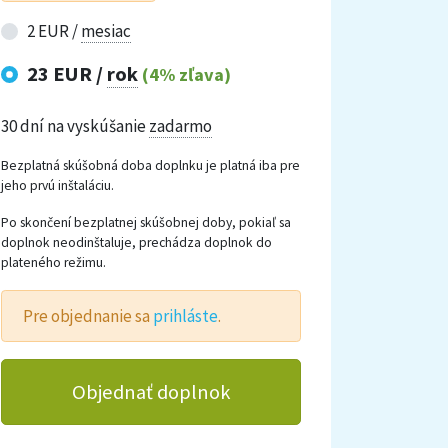
2 EUR /
mesiac
23 EUR /
rok
(4% zľava)
30 dní na vyskúšanie
zadarmo
Bezplatná skúšobná doba doplnku je platná iba pre
jeho prvú inštaláciu.
Po skončení bezplatnej skúšobnej doby, pokiaľ sa
doplnok neodinštaluje, prechádza doplnok do
plateného režimu.
Pre objednanie sa
prihláste
.
Objednať doplnok