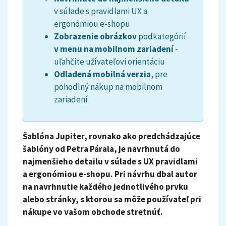
v súlade s pravidlami UX a
ergonómiou e-shopu
Zobrazenie obrázkov
podkategórií
v menu na mobilnom zariadení
-
uľahčite užívateľovi orientáciu
Odladená mobilná verzia
, pre
pohodlný nákup na mobilnom
zariadení
Šablóna Jupiter, rovnako ako predchádzajúce
šablóny od Petra Párala, je navrhnutá do
najmenšieho detailu v súlade s UX pravidlami
a ergonómiou e-shopu. Pri návrhu dbal autor
na navrhnutie každého jednotlivého prvku
alebo stránky, s ktorou sa môže používateľ pri
nákupe vo vašom obchode stretnúť.