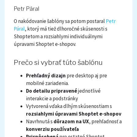
Petr Páral
O nakódovanie šablóny sa potom postaral
Petr
Páral
, ktorý má tiež dlhoročné skúsenosti s
Shoptetom a rozsiahlymi individuálnymi
úpravami Shoptet e-shopov.
Prečo si vybrať túto šablónu
Prehľadný dizajn
pre desktop aj pre
mobilné zariadenia.
Do detailu pripravené
jednotlivé
interakcie a podstránky
Vytvorená vďaka dlhým skúsenostiam s
rozsiahlymi úpravami Shoptet e-shopov
Navrhnutá s
dôrazom na UX
, prehľadnosť a
konverziu používateľa
Prispôsobená
pre ostatné Shoptet