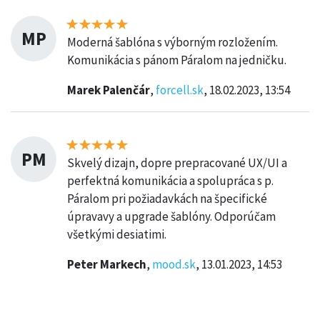
MP
Moderná šablóna s výborným rozložením.
Komunikácia s pánom Páralom na jedničku.
Marek Palenčár
,
forcell.sk
, 18.02.2023, 13:54
PM
Skvelý dizajn, dopre prepracované UX/UI a
perfektná komunikácia a spolupráca s p.
Páralom pri požiadavkách na špecifické
úpravavy a upgrade šablóny. Odporúčam
všetkými desiatimi.
Peter Markech
,
mood.sk
, 13.01.2023, 14:53