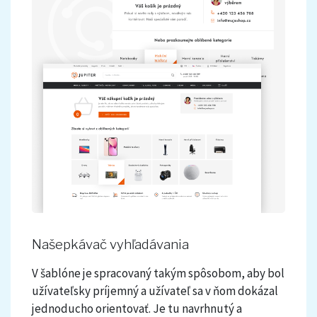
Našepkávač vyhľadávania
V šablóne je spracovaný takým spôsobom, aby bol
užívateľsky príjemný a užívateľ sa v ňom dokázal
jednoducho orientovať. Je tu navrhnutý a