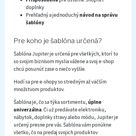
doplnky
Prehľadný a jednoduchý
návod na správu
šablóny
Pre koho je šablóna určená?
Šablóna Jupiter je určená pre všetkých, ktorí to
so svojim biznisom myslia vážene a svoj e-shop
chcú posunúť zase o niečo vyššie.
Hodí sa pre e-shopy so stredným až väčším
množstvom produktov.
Šablóna je, čo sa týka sortimentu,
úplne
univerzálna
. Či už predávate elektroniku,
nábytok, doplnky stravy alebo módu, Jupiter je
určený presne pre vás. Šablóna vám ponúkne
všetko, čo na predaj svojich produktov