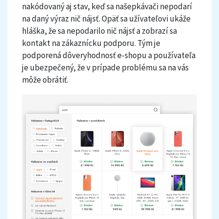
nakódovaný aj stav, keď sa našepkávači nepodarí
na daný výraz nič nájsť. Opäť sa užívateľovi ukáže
hláška, že sa nepodarilo nič nájsť a zobrazí sa
kontakt na zákaznícku podporu. Tým je
podporená dôveryhodnosť e-shopu a používateľa
je ubezpečený, že v prípade problému sa na vás
môže obrátiť.