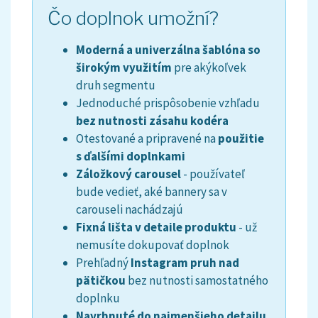
Čo doplnok umožní?
Moderná a univerzálna šablóna so
širokým využitím
pre akýkoľvek
druh segmentu
Jednoduché prispôsobenie vzhľadu
bez nutnosti zásahu kodéra
Otestované a pripravené na
použitie
s ďalšími doplnkami
Záložkový carousel
- používateľ
bude vedieť, aké bannery sa v
carouseli nachádzajú
Fixná lišta v detaile produktu
- už
nemusíte dokupovať doplnok
Prehľadný
Instagram pruh nad
pätičkou
bez nutnosti samostatného
doplnku
Navrhnuté do najmenšieho detailu