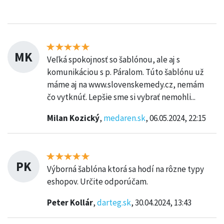
MK
Veľká spokojnosť so šablónou, ale aj s
komunikáciou s p. Páralom. Túto šablónu už
máme aj na www.slovenskemedy.cz, nemám
čo vytknúť. Lepšie sme si vybrať nemohli...
Milan Kozický
,
medaren.sk
, 06.05.2024, 22:15
PK
Výborná šablóna ktorá sa hodí na rôzne typy
eshopov. Určite odporúčam.
Peter Kollár
,
darteg.sk
, 30.04.2024, 13:43