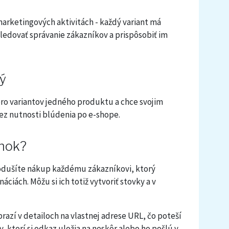
arketingových aktivitách - každý variant má
ledovať správanie zákazníkov a prispôsobiť im
ý
ro variantov jedného produktu a chce svojim
z nutnosti blúdenia po e-shope.
lnok?
dušíte nákup každému zákazníkovi, ktorý
ciách. Môžu si ich totiž vytvoriť stovky a v
azí v detailoch na vlastnej adrese URL, čo poteší
, ktorí si odkaz uložia na neskôr alebo ho pošlú v