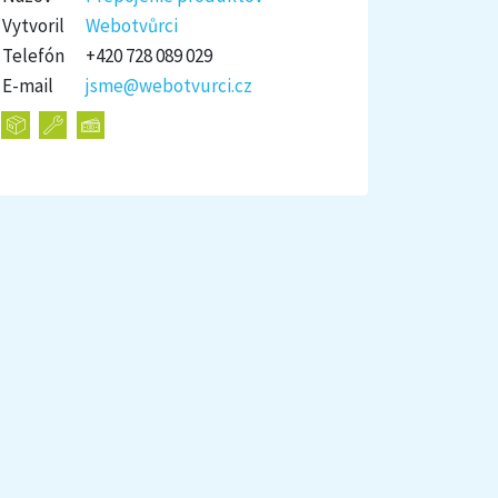
Vytvoril
Webotvůrci
Telefón
+420 728 089 029
E-mail
jsme@webotvurci.cz