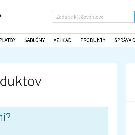
PLATBY
ŠABLÓNY
VZHĽAD
PRODUKTY
SPRÁVA 
oduktov
ní?