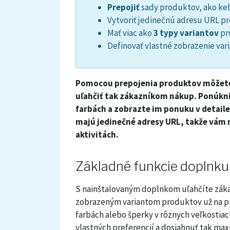
Prepojiť
sady produktov, ako keb
Vytvoriť jedinečnú adresu URL p
Mať viac ako
3 typy variantov
pr
Definovať vlastné zobrazenie var
Pomocou prepojenia produktov môžete 
uľahčiť tak zákazníkom nákup. Ponúkni
farbách a zobrazte im ponuku v detail
majú jedinečné adresy URL, takže vám
aktivitách.
Základné funkcie doplnku
S nainštalovaným doplnkom uľahčíte zák
zobrazeným variantom produktov už na prv
farbách alebo šperky v rôznych veľkostiach
vlastných preferencií a dosiahnuť tak max