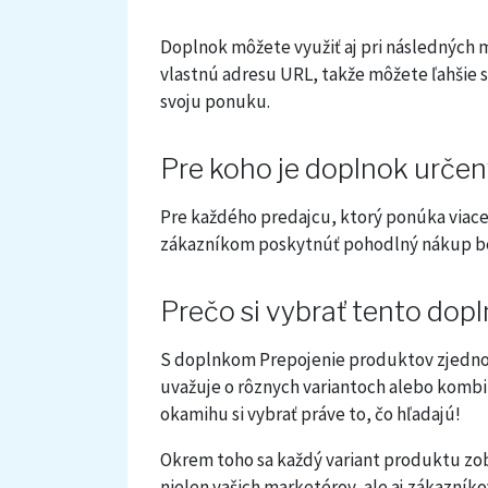
Doplnok môžete využiť aj pri následných m
vlastnú adresu URL, takže môžete ľahšie s
svoju ponuku.
Pre koho je doplnok určen
Pre každého predajcu, ktorý ponúka viace
zákazníkom poskytnúť pohodlný nákup be
Prečo si vybrať tento dop
S doplnkom Prepojenie produktov zjedno
uvažuje o rôznych variantoch alebo kombiná
okamihu si vybrať práve to, čo hľadajú!
Okrem toho sa každý variant produktu zobr
nielen vašich marketérov, ale aj zákazníkov