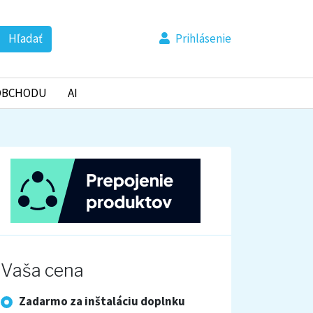
Hľadať
Prihlásenie
OBCHODU
AI
Vaša cena
Zadarmo za inštaláciu doplnku