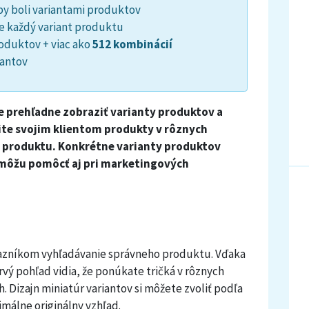
y boli variantami produktov
re každý variant produktu
oduktov + viac ako
512 kombinácií
iantov
prehľadne zobraziť varianty produktov a
te svojim klientom produkty v rôznych
e produktu. Konkrétne varianty produktov
 môžu pomôcť aj pri marketingových
azníkom vyhľadávanie správneho produktu. Vďaka
ý pohľad vidia, že ponúkate tričká v rôznych
. Dizajn miniatúr variantov si môžete zvoliť podľa
imálne originálny vzhľad.