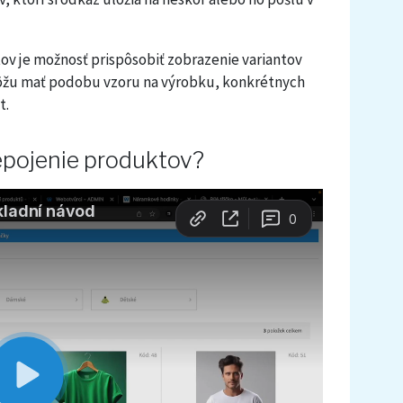
v je možnosť prispôsobiť zobrazenie variantov
môžu mať podobu vzoru na výrobku, konkrétnych
t.
epojenie produktov?