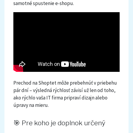
jednotka, cena za jednotku, cena
samotné spustenie e-shopu.
Sklad
Upgates
Pomáha zachovať funkčnosť pôvodných
celkom, váha
Stav skladu, pozícia v sklade
Náhľadový obrázok pre sociálne siete
odkazov
Spôsob dopravy a platby
Dostupnosť
Viditeľnosť
Množstevná zľava
EAN kód
Rubriky
Zľavový kupón
Logistika
Hmotnosť
Kategórie
Východisková kategória
Kategórie
Parametre
Parametre pre filtrovanie
Prechod na Shoptet môže prebehnúť v priebehu
Súvisiace
pár dní – výsledná rýchlosť závisí už len od toho,
Súvisiace produkty
ako rýchlo vaša IT firma pripraví dizajn alebo
Podobné produkty
úpravy na mieru.
Darčeky k produktu
Súvisiace súbory
🎯 Pre koho je doplnok určený
Pokročilé
SEO titulok, SEO popisok