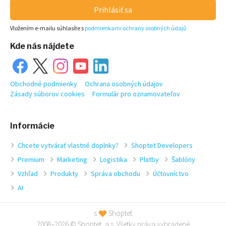
Prihlásiť sa
Vložením e-mailu súhlasíte s
podmienkami ochrany osobných údajů
Kde nás nájdete
Obchodné podmienky
Ochrana osobných údajov
Zásady súborov cookies
Formulár pro oznamovateľov
Informácie
Chcete vytvárať vlastné doplnky?
Shoptet Developers
Premium
Marketing
Logistika
Platby
Šablóny
Vzhľad
Produkty
Správa obchodu
Účtovníctvo
AI
s
Shoptet
2008–2026 © Shoptet, a.s. Všetky práva vyhradené