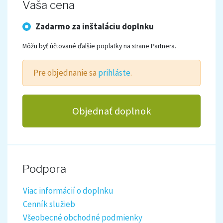
Vaša cena
Kompletný cenník nájdete
tu
.
Zadarmo za inštaláciu doplnku
Ak potrebujete dáta upraviť, zjednotiť, doplniť
alebo inak modifikovať, úpravy je možné naceniť
Môžu byť účtované ďalšie poplatky na strane Partnera.
individuálne podľa rozsahu. V prípade záujmu
kontaktujte tvorcu doplnku na
Pre objednanie sa
prihláste
.
info@pekneweby.cz
.
Prenosy dát zabezpečuje
PekneWeby
.
Objednať doplnok
PekneWeby s.r.o., IČ: 17437687, DIČ: CZ17437687
Plátca DPH v Českej Republike.
Podpora
Viac informácií o doplnku
Cenník služieb
Všeobecné obchodné podmienky