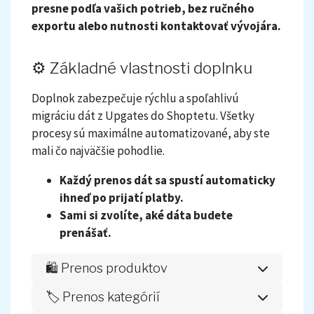
presne podľa vašich potrieb, bez ručného
exportu alebo nutnosti kontaktovať vývojára.
⚙️ Základné vlastnosti doplnku
Doplnok zabezpečuje rýchlu a spoľahlivú
migráciu dát z Upgates do Shoptetu. Všetky
procesy sú maximálne automatizované, aby ste
mali čo najväčšie pohodlie.
Každý prenos dát sa spustí automaticky
ihneď po prijatí platby.
Sami si zvolíte, aké dáta budete
prenášať.
🛍️ Prenos produktov
Produkty sa prenášajú v štruktúre, ktorú
🏷️ Prenos kategórií
Shoptet bez problémov spracuje – vrátane