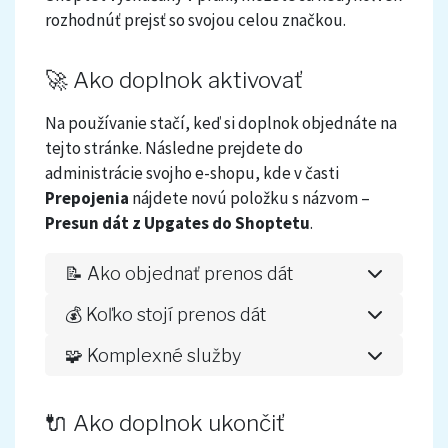
rozhodnúť prejsť so svojou celou značkou.
🚀 Ako doplnok aktivovať
Na používanie stačí, keď si doplnok objednáte na
tejto stránke. Následne prejdete do
administrácie svojho e-shopu, kde v časti
Prepojenia
nájdete novú položku s názvom –
Presun dát z Upgates do Shoptetu
.
📝 Ako objednať prenos dát
V administrácii Shoptet prejdete do
💰 Koľko stojí prenos dát
Prepojenia → Presun dát z Upgates do
Doplnok je navrhnutý pre jednoduchý prenos dát
Shoptetu
🧩 Komplexné služby
z Upgates do Shoptetu. Vďaka automatizácii je
Pekneweby.cz je
Zlatý Shoptet partner
. Ak
Vyplníte objednávku:
prenos rýchly a cenovo výhodnejší než
nechcete riešiť prenos e-shopu sami, môžu sa o
🔌 Ako doplnok ukončiť
individuálne riešenie. Dáta sa prenášajú v
Prístupové API údaje z Upgates
celý proces postarať za vás – od prenosu dát až po
nezmenenej podobe – tak, ako sú v Upgates, sa