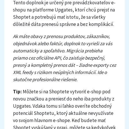
Tento doplnok je určený pre prevádzkovateľov e-
Označenie produktu pre dospelých
shopu na platforme Upgates, ktorí chcú prejsť na
Shoptet a potrebujú mať istotu, že sa všetky
dôležité dáta prenesú správne a bez komplikácií.
Ak máte obavy z prenosu produktov, zákazníkov,
objednávok alebo faktúr, doplnok to vyrieši za vás
automaticky a spoľahlivo. Migrácia prebieha
priamo cez oficiálne API, čo zaisťuje bezpečný,
presný a kompletný prenos dát – žiadne exporty cez
XML feedy s rizikom neúplných informácií. Ide o
skutočne profesionálne riešenie.
Tip:
Môžete si na Shoptete vytvoriť e-shop pod
novou značkou a preniesť do neho iba produkty z
Upgates. Vďaka tomu si ľahko overíte obchodný
potenciál Shoptetu, ktorý aktuálne nevyužívate
vo svojom hlavnom e-shope. Keď budete mať
Shoptet vyskúšaný v praxi, môžete sa kedykoľvek