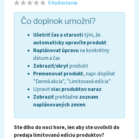
0 hodnotenie
Čo doplnok umožní?
Ušetriť čas a starosti
tým, že
automaticky
upravíte produkt
Naplánovať úpravu
na konkrétny
dátum a čas
Zobraziť/skryť
produkt
Premenovať
produkt
, napr. dopĺňať
"Denná akcia", "Limitovaná edícia"
Upraviť
viac produktov naraz
Zobraziť
prehľadne
zoznam
naplánovaných zmien
Ste dlho do noci hore, len aby ste uvoľnili do
predaja limitovanú edíciu produktov?