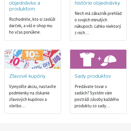
objednávke a
histórie objednávky
produktom
Nech má zákazník prehľad
Rozhodnite, kto si zaslúži
o svojich minulých
darček, a váš e-shop mu
nákupoch. Ľahko niektorý
ho včas ponúkne.
z nich…
Zľavové kupóny
Sady produktov
Vymyslíte akciu, nastavíte
Predávate tovar v
podmienky na získanie
sadách? Systém vám
zľavových kupónov a
postráži zásoby každého
všetko…
produktu zo sady…