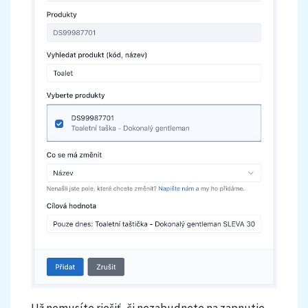
Už nemusíte riešiť, či nezabudnete na zapnutie