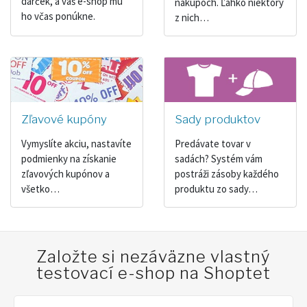
darček, a váš e-shop mu
nákupoch. Ľahko niektorý
ho včas ponúkne.
z nich…
Zľavové kupóny
Sady produktov
Vymyslíte akciu, nastavíte
Predávate tovar v
podmienky na získanie
sadách? Systém vám
zľavových kupónov a
postráži zásoby každého
všetko…
produktu zo sady…
Založte si nezáväzne vlastný
testovací e-shop na Shoptet