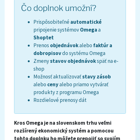
Čo doplnok umožní?
Prispôsobiteľné
automatické
pripojenie systémov
Omega
a
Shoptet
Prenos
objednávok
alebo
faktúr a
dobropisov
do systému Omega
Zmeny
stavov objednávok
späť na e-
shop
Možnosť aktualizovať
stavy zásob
alebo
ceny
alebo priamo vytvárať
produkty z programu Omega
Rozdielové prenosy dát
Kros Omega je na slovenskom trhu veľmi
rozšírený ekonomický systém a pomocou
tohto doplnku ho môžete prepojiť so svojím