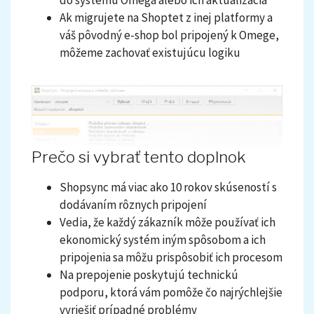
do systému Omega alebo ich aktualizácia
Ak migrujete na Shoptet z inej platformy a
váš pôvodný e-shop bol pripojený k Omege,
môžeme zachovať existujúcu logiku
Prečo si vybrať tento doplnok
Shopsync má viac ako 10 rokov skúseností s
dodávaním rôznych pripojení
Vedia, že každý zákazník môže používať ich
ekonomický systém iným spôsobom a ich
pripojenia sa môžu prispôsobiť ich procesom
Na prepojenie poskytujú technickú
podporu, ktorá vám pomôže čo najrýchlejšie
vyriešiť prípadné problémy