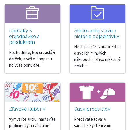
Darčeky k
Sledovanie stavu a
objednávke a
histórie objednávky
produktom
Nech má zákazník prehľad
Rozhodnite, kto si zaslúži
o svojich minulých
darček, a váš e-shop mu
nákupoch. Ľahko niektorý
ho včas ponúkne.
z nich…
Zľavové kupóny
Sady produktov
Vymyslíte akciu, nastavíte
Predávate tovar v
podmienky na získanie
sadách? Systém vám