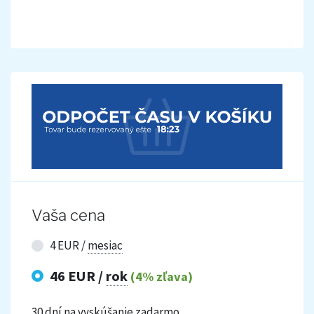
Vaša cena
4 EUR /
mesiac
46 EUR /
rok
(4% zľava)
30 dní na vyskúšanie
zadarmo