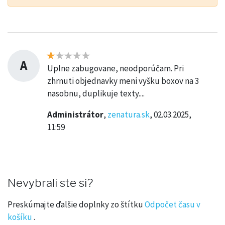
A
Uplne zabugovane, neodporúčam. Pri
zhrnuti objednavky meni vyšku boxov na 3
nasobnu, duplikuje texty....
Administrátor
,
zenatura.sk
, 02.03.2025,
11:59
Nevybrali ste si?
Preskúmajte ďalšie doplnky zo štítku
Odpočet času v
košíku
.