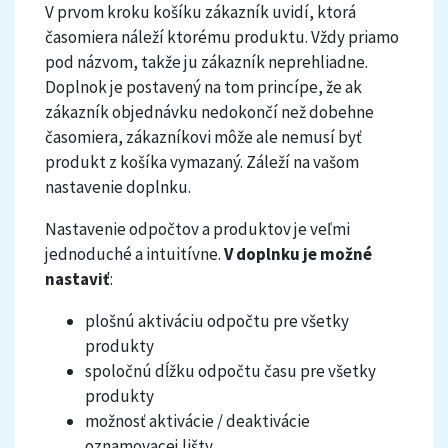
V prvom kroku košíku zákazník uvidí, ktorá
časomiera náleží ktorému produktu. Vždy priamo
pod názvom, takže ju zákazník neprehliadne.
Doplnok je postavený na tom princípe, že ak
zákazník objednávku nedokončí než dobehne
časomiera, zákazníkovi môže ale nemusí byť
produkt z košíka vymazaný. Záleží na vašom
nastavenie doplnku.
Nastavenie odpočtov a produktov je veľmi
jednoduché a intuitívne.
V doplnku je možné
nastaviť
:
plošnú aktiváciu odpočtu pre všetky
produkty
spoločnú dĺžku odpočtu času pre všetky
produkty
možnosť aktivácie / deaktivácie
oznamovacej lišty