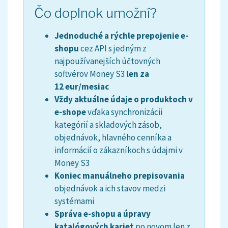
Čo doplnok umožní?
Jednoduché a rýchle prepojenie e-
shopu
cez API s jedným z
najpoužívanejších účtovných
softvérov Money S3
len za
12
eur/mesiac
Vždy aktuálne údaje o produktoch v
e-shope
vďaka synchronizácii
kategórií a skladových zásob,
objednávok, hlavného cenníka a
informácií o zákazníkoch s údajmi v
Money S3
Koniec manuálneho prepisovania
objednávok a ich stavov medzi
systémami
Správa e-shopu a úpravy
katalógových kariet
po novom len z