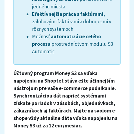
jedného miesta
Efektívnejšia práca s faktúrami
,
zálohovými faktúrami a dobropismi v
rôznych systémoch
Možnosť
automatizácie celého
procesu
prostredníctvom modulu S3
Automatic
Účtovný program Money S3 sa vďaka
napojeniu na Shoptet stáva ešte účinnejším
nástrojom pre vaše e-commerce podnikanie.
Synchronizáciou dát naprieč systémami
získate poriadok v zásobách, objednávkach,
zákazníkoch aj faktúrach. Majte na svojom e-
shope vždy aktuálne dáta vďaka napojeniu na
Money S3 u
ž za
12 eur/mesiac
.