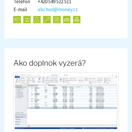
Telefón
+420 549 522 511
E-mail
obchod@money.cz
Ako doplnok vyzerá?