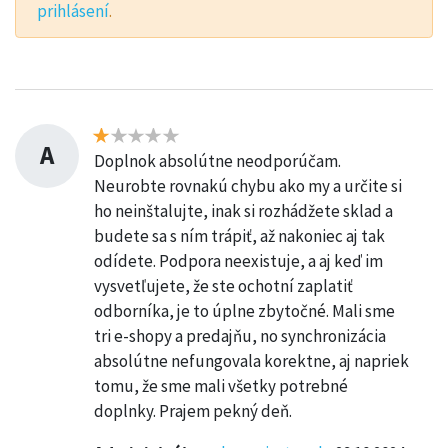
prihlásení
.
A
Doplnok absolútne neodporúčam.
Neurobte rovnakú chybu ako my a určite si
ho neinštalujte, inak si rozhádžete sklad a
budete sa s ním trápiť, až nakoniec aj tak
odídete. Podpora neexistuje, a aj keď im
vysvetľujete, že ste ochotní zaplatiť
odborníka, je to úplne zbytočné. Mali sme
tri e-shopy a predajňu, no synchronizácia
absolútne nefungovala korektne, aj napriek
tomu, že sme mali všetky potrebné
doplnky. Prajem pekný deň.