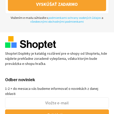
VYSKÚŠAŤ ZADARMO
Vložením e-mailu súhlasíte s
podmienkami ochrany osobných údajov
a
všeobecnými obchodnými podmienkami
Shoptet Doplnky je katalóg rozšírení pre
e-shopy
od Shoptetu, kde
nájdete prehľadne zoradené vylepšenia, vďaka ktorým bude
prevádzka
e-shopu
hračka.
Odber noviniek
1-2 × do mesiaca vás budeme informovať o novinkách z danej
oblasti