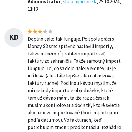
Administrátor
,
shop.mjartan.sk
, 29.10.2024,
11:13
KD
Doplnok ako tak funguje. Po spolupráci s
Money S3 sme správne nastavili importy,
takže mi nerobí problém importovať
faktúry zo zahraničia. Takže samotný import
funguje. To, čo sa deje ďalej v Money, už je
iná káva (ale stále lepšie, ako nahadzovať
faktúry ručne). Pod inou kávou myslím, že
mi niekedy importuje objednávky, ktoré
tam už dávno mám, takže raz za čas ich
musím skontrolovať a dočistiť, ktoré svietia
ako nanovo importované (hoci importujem
podľa dátumov). Vo faktúrach, keď
potrebujem zmeniť predkontáciu, rozhádže