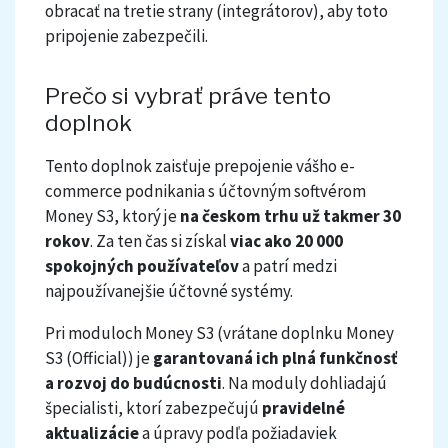
obracať na tretie strany (integrátorov), aby toto
pripojenie zabezpečili.
Prečo si vybrať práve tento
doplnok
Tento doplnok zaisťuje prepojenie vášho e-
commerce podnikania s účtovným softvérom
Money S3, ktorý je
na českom trhu už takmer 30
rokov
. Za ten čas si získal
viac ako 20 000
spokojných používateľov
a patrí medzi
najpoužívanejšie účtovné systémy.
Pri moduloch Money S3 (vrátane doplnku Money
S3 (Official)) je
garantovaná ich plná funkčnosť
a rozvoj do budúcnosti
. Na moduly dohliadajú
špecialisti, ktorí zabezpečujú
pravidelné
aktualizácie
a úpravy podľa požiadaviek