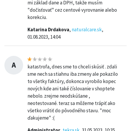
mi základ dane a DPH, takže musím
"dočisťovať" cez centové vyrovnanie alebo
korekciu.
Katarina Drdakova
,
naturalcare.sk
,
01.08.2023, 14:04
A
katastrofa, dnes sme to chceli skúsiť . zdali
sme nech sa stiahnu iba zmeny ale pokazilo
to všetky faktúry, dokonca vyrobilo kopec
nových kde ani také číslovanie v shoptete
nebolo. zrejme neodskúšane ,
neotestované. teraz sa môžeme trápiť ako
všetko vrátiť do pôvodného stavu. "moc
ďakujeme" :(
Administrator
,
tekra.sk
, 31.05.2023, 10:35