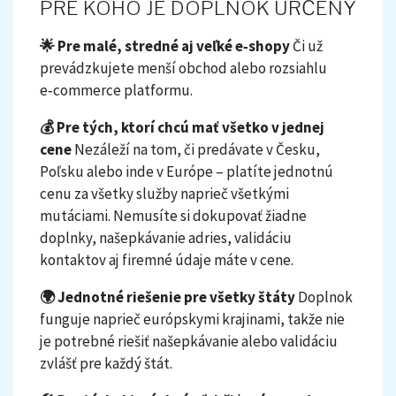
PRE KOHO JE DOPLNOK URČENÝ
🌟 Pre malé, stredné aj veľké e‑shopy
Či už
prevádzkujete menší obchod alebo rozsiahlu
e‑commerce platformu.
💰 Pre tých, ktorí chcú mať všetko v jednej
cene
Nezáleží na tom, či predávate v Česku,
Poľsku alebo inde v Európe – platíte jednotnú
cenu za všetky služby naprieč všetkými
mutáciami. Nemusíte si dokupovať žiadne
doplnky, našepkávanie adries, validáciu
kontaktov aj firemné údaje máte v cene.
🌍 Jednotné riešenie pre všetky štáty
Doplnok
funguje naprieč európskymi krajinami, takže nie
je potrebné riešiť našepkávanie alebo validáciu
zvlášť pre každý štát.