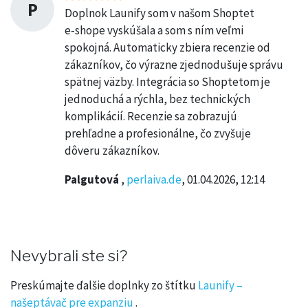
P
Doplnok Launify som v našom Shoptet
e‑shope vyskúšala a som s ním veľmi
spokojná. Automaticky zbiera recenzie od
zákazníkov, čo výrazne zjednodušuje správu
spätnej väzby. Integrácia so Shoptetom je
jednoduchá a rýchla, bez technických
komplikácií. Recenzie sa zobrazujú
prehľadne a profesionálne, čo zvyšuje
dôveru zákazníkov.
Palgutová
,
perlaiva.de
, 01.04.2026, 12:14
Nevybrali ste si?
Preskúmajte ďalšie doplnky zo štítku
Launify –
našeptávač pre expanziu
.