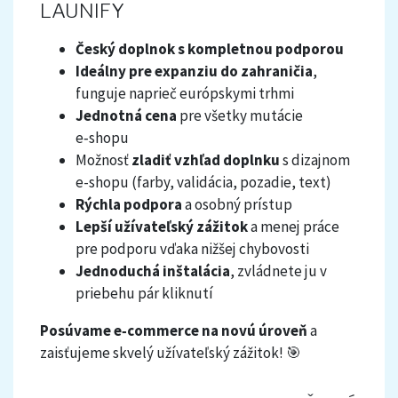
LAUNIFY
Český doplnok s kompletnou podporou
Ideálny pre expanziu do zahraničia
,
funguje naprieč európskymi trhmi
Jednotná cena
pre všetky mutácie
e‑shopu
Možnosť
zladiť vzhľad doplnku
s dizajnom
e-shopu (farby, validácia, pozadie, text)
Rýchla podpora
a osobný prístup
Lepší užívateľský zážitok
a menej práce
pre podporu vďaka nižšej chybovosti
Jednoduchá inštalácia
, zvládnete ju v
priebehu pár kliknutí
Posúvame e‑commerce na novú úroveň
a
zaisťujeme skvelý užívateľský zážitok! 🎯