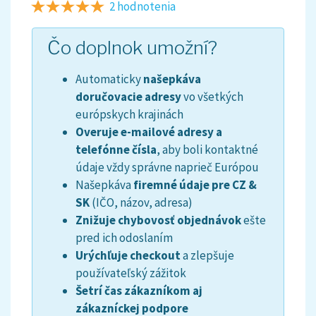
2 hodnotenia
Čo doplnok umožní?
Automaticky
našepkáva
doručovacie adresy
vo všetkých
európskych krajinách
Overuje e-mailové adresy a
telefónne čísla
, aby boli kontaktné
údaje vždy správne naprieč Európou
Našepkáva
firemné údaje pre CZ &
SK
(IČO, názov, adresa)
Znižuje chybovosť objednávok
ešte
pred ich odoslaním
Urýchľuje checkout
a zlepšuje
používateľský zážitok
Šetrí čas zákazníkom aj
zákazníckej podpore