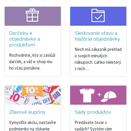
Darčeky k
Sledovanie stavu a
objednávke a
histórie objednávky
produktom
Nech má zákazník prehľad
Rozhodnite, kto si zaslúži
o svojich minulých
darček, a váš e-shop mu
nákupoch. Ľahko niektorý
ho včas ponúkne.
z nich…
Zľavové kupóny
Sady produktov
Vymyslíte akciu, nastavíte
Predávate tovar v
podmienky na získanie
sadách? Systém vám