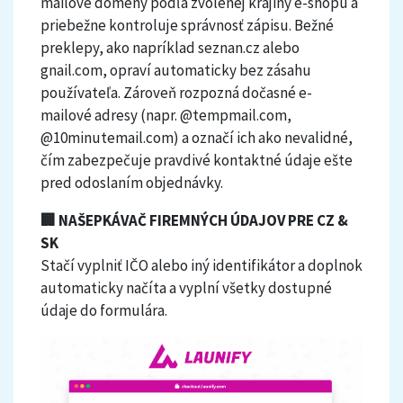
mailové domény podľa zvolenej krajiny e-shopu a
priebežne kontroluje správnosť zápisu. Bežné
preklepy, ako napríklad seznan.cz alebo
gnail.com, opraví automaticky bez zásahu
používateľa. Zároveň rozpozná dočasné e-
mailové adresy (napr. @tempmail.com,
@10minutemail.com) a označí ich ako nevalidné,
čím zabezpečuje pravdivé kontaktné údaje ešte
pred odoslaním objednávky.
🏢 NAŠEPKÁVAČ FIREMNÝCH ÚDAJOV PRE CZ &
SK
Stačí vyplniť IČO alebo iný identifikátor a doplnok
automaticky načíta a vyplní všetky dostupné
údaje do formulára.