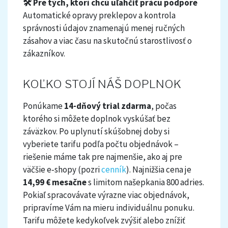
🛠️ Pre tých, ktorí chcú uľahčiť prácu podpore
Automatické opravy preklepov a kontrola
správnosti údajov znamenajú menej ručných
zásahov a viac času na skutočnú starostlivosť o
zákazníkov.
KOĽKO STOJÍ NÁŠ DOPLNOK
Ponúkame
14-dňový trial zdarma
, počas
ktorého si môžete doplnok vyskúšať bez
záväzkov. Po uplynutí skúšobnej doby si
vyberiete tarifu podľa počtu objednávok –
riešenie máme tak pre najmenšie, ako aj pre
väčšie e‑shopy (pozri
cenník
). Najnižšia cena je
14,99 € mesačne
s limitom našepkania 800 adries.
Pokiaľ spracovávate výrazne viac objednávok,
pripravíme Vám na mieru individuálnu ponuku.
Tarifu môžete kedykoľvek zvýšiť alebo znížiť