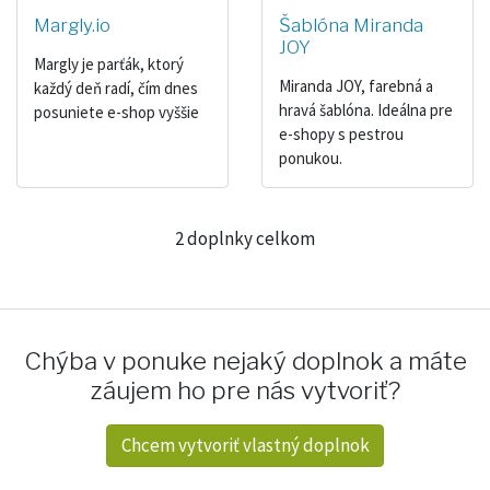
Margly.io
Šablóna Miranda
JOY
Margly je parťák, ktorý
Miranda JOY, farebná a
každý deň radí, čím dnes
hravá šablóna. Ideálna pre
posuniete e-shop vyššie
e-shopy s pestrou
ponukou.
2 doplnky celkom
Chýba v ponuke nejaký doplnok a máte
záujem ho pre nás vytvoriť?
Chcem vytvoriť vlastný doplnok