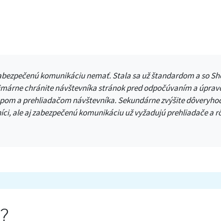
 zabezpečenú komunikáciu nemať. Stala sa už štandardom a so S
rimárne chránite návštevníka stránok pred odpočúvaním a úprav
pom a prehliadačom návštevníka. Sekundárne zvýšite dôveryhod
níci, ale aj zabezpečenú komunikáciu už vyžadujú prehliadače a r
á?