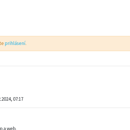
ste
prihlásení
.
2.2024, 07:17
p a web.