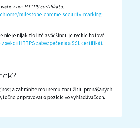
webov bez HTTPS certifikátu.
/chrome/milestone-chrome-security-marking-
nie je nijak zložité a väčšinou je rýchlo hotové.
 v sekcii HTTPS zabezpečenia a SSL certifikát
.
lnok?
čnosť a zabránite možnému zneužitiu prenášaných
bytočne pripravovať o pozície vo vyhľadávačoch.