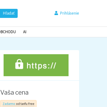
Hľadať
Prihlásenie
OBCHODU
AI
Vaša cena
Zadarmo
od tarifu Free