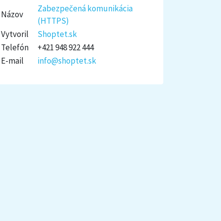
Zabezpečená komunikácia
Názov
(HTTPS)
Vytvoril
Shoptet.sk
Telefón
+421 948 922 444
E-mail
info@shoptet.sk