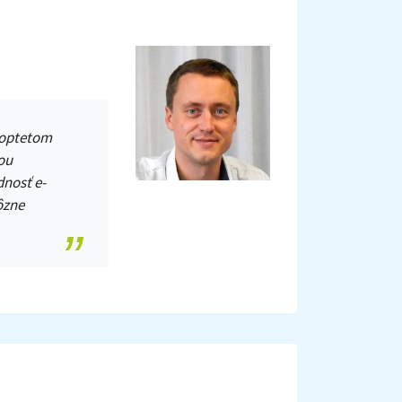
hoptetom
ou
nosť e-
ôzne