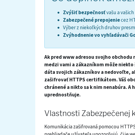
Zvýšiť bezpečnosť
vašu a vašich
Zabezpečené prepojenie
cez H
Výber z niekoľkých druhov presm
Zvýhodnenie vo vyhľadávači G
Ak pred www adresou svojho obchodu 
medzi vami a zákazníkom môže niekto š
dáta svojich zákazníkov a nedovoľte, a
zašifrovať HTTPS certifikátom. Váš o
chránené a nikto sa k nim nenabúra. A 
uprednostňuje.
Vlastnosti Zabezpečenej
K
omunikácia zašifrovaná pomocou HTTPS 
prehliadače užívateľa upozorňujú, či je 