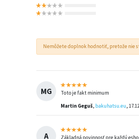
Nemôžete doplnok hodnotiť, pretože nie 
MG
Toto je fakt minimum
Martin Geguš
,
bakuhatsu.eu
, 17.1
A
Základná povinnosť pre každý esho