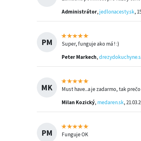
Administrátor
,
jedlonacesty.sk
, 1
PM
Super, funguje ako má ! :)
Peter Markech
,
drezydokuchyne.s
MK
Must have...a je zadarmo, tak prečo 
Milan Kozický
,
medaren.sk
, 21.03.
PM
Funguje OK