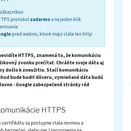
 zákazníkov
TTPS protokol
zadarmo
a na jeden klik
erovania
oogle
pred webmi, ktoré majú stále len http
nevidíte HTTPS, znamená to, že komunikáciu
ikovný zvonku prečítať. Chráňte svoje dáta aj
by došlo k zneužitiu. Stačí komunikáciu
bchod bude budiť dôveru, vymieňané dáta budú
hlavne - Google zabezpečené stránky rád
 komunikácie HTTPS
certifikátu sa postupne stala normou a
web bezpečný, alebo nie. Upozornenia na