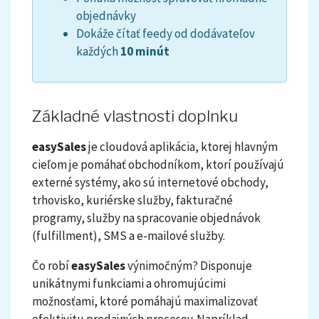
objednávky
Dokáže čítať feedy od dodávateľov
každých
10 minút
Základné vlastnosti doplnku
easySales
je cloudová aplikácia, ktorej hlavným
cieľom je pomáhať obchodníkom, ktorí používajú
externé systémy, ako sú internetové obchody,
trhovisko, kuriérske služby, fakturačné
programy, služby na spracovanie objednávok
(fulfillment), SMS a e-mailové služby.
Čo robí
easySales
výnimočným? Disponuje
unikátnymi funkciami a ohromujúcimi
možnosťami, ktoré pomáhajú maximalizovať