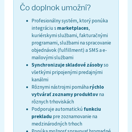
Čo doplnok umožní?
Profesionálny systém, ktorý ponúka
integráciu s
marketplaces
,
kuriérskymi službami, fakturačnými
programami, službami na spracovanie
objednávok (fulfillment) a SMS a e-
mailovými službami
Synchronizuje skladové zásoby
so
všetkými pripojenými predajnými
kanálmi
Rôznymi nástrojmi pomáha
rýchlo
vytvárať zoznamy produktov
na
rôznych trhoviskách
Podporuje automatickú
funkciu
prekladu
pre zoznamovanie na
medzinárodných trhoch
Ponúka možnosť spravovať hromadné