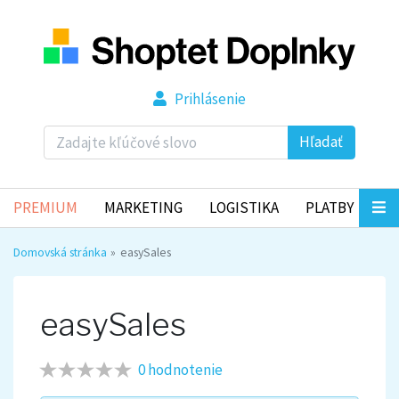
Prihlásenie
Hľadať
PREMIUM
MARKETING
LOGISTIKA
PLATBY
Domovská stránka
easySales
easySales
0 hodnotenie