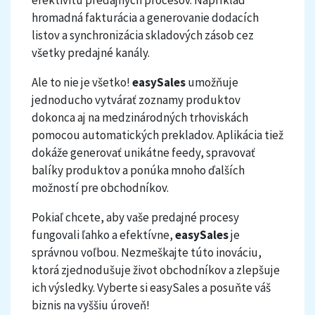
efektivitu predajných procesov. Napríklad
hromadná fakturácia a generovanie dodacích
listov a synchronizácia skladových zásob cez
všetky predajné kanály.
Ale to nie je všetko!
easySales
umožňuje
jednoducho vytvárať zoznamy produktov
dokonca aj na medzinárodných trhoviskách
pomocou automatických prekladov. Aplikácia tiež
dokáže generovať unikátne feedy, spravovať
balíky produktov a ponúka mnoho ďalších
možností pre obchodníkov.
Pokiaľ chcete, aby vaše predajné procesy
fungovali ľahko a efektívne,
easySales
je
správnou voľbou. Nezmeškajte túto inováciu,
ktorá zjednodušuje život obchodníkov a zlepšuje
ich výsledky. Vyberte si easySales a posuňte váš
biznis na vyššiu úroveň!