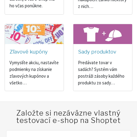
ho včas ponúkne.
z nich…
Zľavové kupóny
Sady produktov
Vymyslíte akciu, nastavíte
Predávate tovar v
podmienky na získanie
sadách? Systém vám
zľavových kupónov a
postráži zásoby každého
všetko…
produktu zo sady…
Založte si nezáväzne vlastný
testovací e-shop na Shoptet