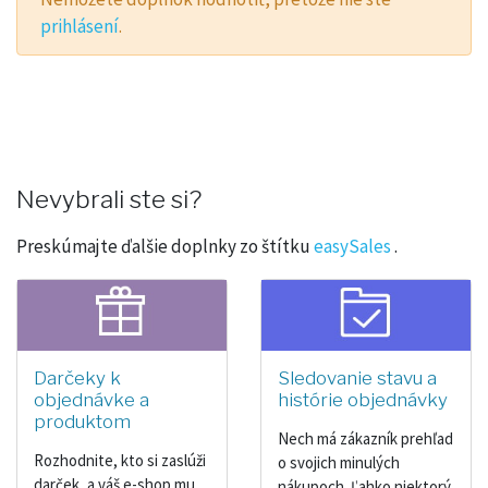
prihlásení
.
Nevybrali ste si?
Preskúmajte ďalšie doplnky zo štítku
easySales
.
Darčeky k
Sledovanie stavu a
objednávke a
histórie objednávky
produktom
Nech má zákazník prehľad
Rozhodnite, kto si zaslúži
o svojich minulých
darček, a váš e-shop mu
nákupoch. Ľahko niektorý