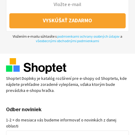
VYSKÚŠAŤ ZADARMO
Vložením e-mailu súhlasíte s
podmienkami ochrany osobných údajov
a
všeobecnými obchodnými podmienkami
Shoptet Doplnky je katalóg rozšírení pre
e-shopy
od Shoptetu, kde
nájdete prehľadne zoradené vylepšenia, vďaka ktorým bude
prevádzka
e-shopu
hračka.
Odber noviniek
1-2 × do mesiaca vás budeme informovať o novinkách z danej
oblasti