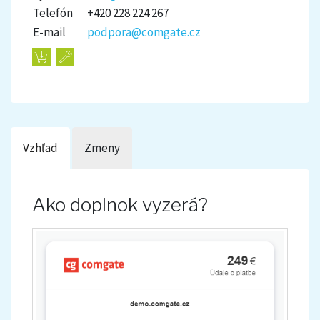
Telefón
+420 228 224 267
E-mail
podpora@comgate.cz
Vzhľad
Zmeny
Ako doplnok vyzerá?