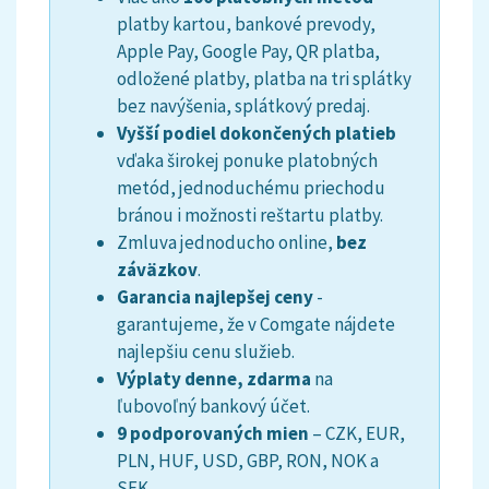
platby kartou, bankové prevody,
Apple Pay, Google Pay, QR platba,
odložené platby, platba na tri splátky
bez navýšenia, splátkový predaj.
Vyšší podiel dokončených platieb
vďaka širokej ponuke platobných
metód, jednoduchému priechodu
bránou i možnosti reštartu platby.
Zmluva jednoducho online,
bez
záväzkov
.
Garancia najlepšej ceny
-
g
arantujeme, že v Comgate nájdete
najlepšiu cenu služieb.
Výplaty denne, zdarma
na
ľubovoľný bankový účet.
9 podporovaných mien
– CZK, EUR,
PLN, HUF, USD, GBP, RON, NOK a
SEK.