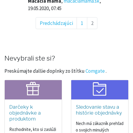
Mačacia mama
,
macaciamama.sk
,
19.05.2020, 07:45
Predchádzajúci
1
2
Nevybrali ste si?
Preskúmajte ďalšie doplnky zo štítku
Comgate
.
Darčeky k
Sledovanie stavu a
objednávke a
histórie objednávky
produktom
Nech má zákazník prehľad
Rozhodnite, kto si zaslúži
o svojich minulých