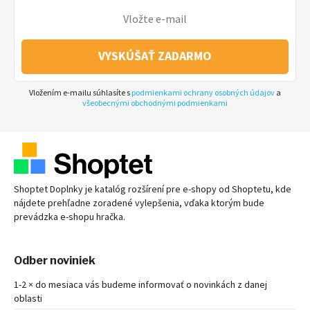
VYSKÚŠAŤ ZADARMO
Vložením e-mailu súhlasíte s
podmienkami ochrany osobných údajov
a
všeobecnými obchodnými podmienkami
Shoptet Doplnky je katalóg rozšírení pre
e-shopy
od Shoptetu, kde
nájdete prehľadne zoradené vylepšenia, vďaka ktorým bude
prevádzka
e-shopu
hračka.
Odber noviniek
1-2 × do mesiaca vás budeme informovať o novinkách z danej
oblasti