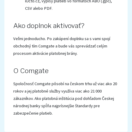
iÚčto.cz, výpisy platieb vo formátoch ABO (.gpc),
CSV alebo PDF.
Ako doplnok aktivovať?
Veľmi jednoducho. Po zakúpení doplnku sa s vami spojí
obchodný tím Comgate a bude vás sprevádzať celým
procesom aktivácie platobnej brány.
O Comgate
Spoločnosť Comgate pôsobí na českom trhu už viac ako 20
rokov a jej platobné služby využíva viac ako 21 000
zákazníkov. Ako platobná inštitúcia pod dohľadom Českej
národnej banky spĺňa najprísnejšie štandardy pre
zabezpečenie platieb.