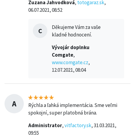
Zuzana Jahvodková
,
totogaraz.sk
,
06.07.2021, 08:52
Děkujeme Vám za vaše
C
kladné hodnocení.
Vývojár doplnku
Comgate
,
www.comgate.cz
,
12.07.2021, 08:04
A
Rýchla a ľahká implementácia. Sme veľmi
spokojní, super platobná brána.
Administrator
,
vitfactory.sk
, 31.03.2021,
09:55