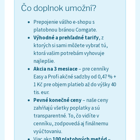
Čo doplnok umožní?
Prepojenie vášho e-shopu s
platobnou bránou Comgate.
Výhodné a prehľadné tarify
, z
ktorých si sami môžete vybrať tú,
ktorá vašim potrebám vyhovuje
najlepšie.
Akcia na 3 mesiace
– pre cenníky
Easy a Profi akčné sadzby od 0,47 % +
1 Kč pre objem platieb až do výšky 40
tis. eur.
Pevné konečné ceny
– naše ceny
zahŕňajú všetky poplatky a sú
transparentné. To, čo vidíte v
cenníku, zodpovedá aj finálnemu
vyúčtovaniu.
Viac ako
100 platobných metód
–