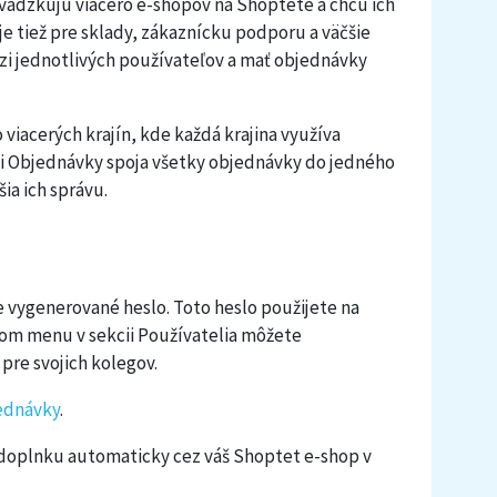
evádzkujú viacero e-shopov na Shoptete a chcú ich
je tiež pre sklady, zákaznícku podporu a väčšie
zi jednotlivých používateľov a mať objednávky
viacerých krajín, kde každá krajina využíva
i Objednávky spoja všetky objednávky do jedného
a ich správu.
 vygenerované heslo. Toto heslo použijete na
avom menu v sekcii Používatelia môžete
pre svojich kolegov.
ednávky
.
 doplnku automaticky cez váš Shoptet e-shop v