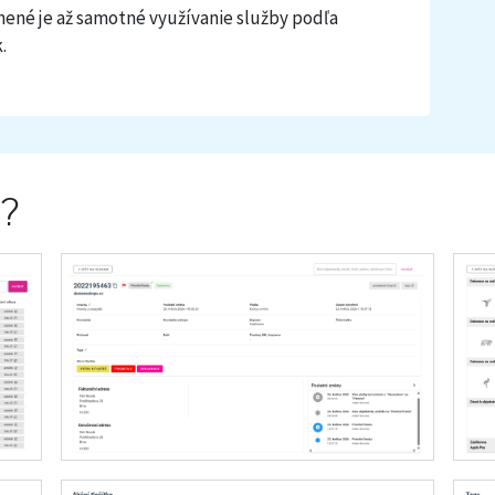
ené je až samotné využívanie služby podľa
.
á?