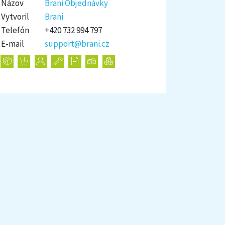
Názov
Brani Objednávky
Vytvoril
Brani
Telefón
+420 732 994 797
E-mail
support@brani.cz