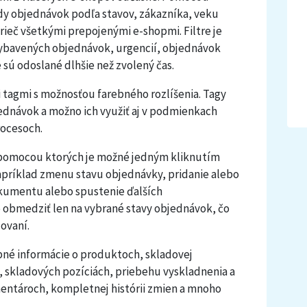
ady objednávok podľa stavov, zákazníka, veku
ieč všetkými prepojenými e-shopmi. Filtre je
vybavených objednávok, urgencií, objednávok
 sú odoslané dlhšie než zvolený čas.
tagmi s možnosťou farebného rozlíšenia. Tagy
bjednávok a možno ich využiť aj v podmienkach
rocesoch.
á, pomocou ktorých je možné jedným kliknutím
apríklad zmenu stavu objednávky, pridanie alebo
okumentu alebo spustenie ďalších
é obmedziť len na vybrané stavy objednávok, čo
ovaní.
pné informácie o produktoch, skladovej
, skladových pozíciách, priebehu vyskladnenia a
mentároch, kompletnej histórii zmien a mnoho