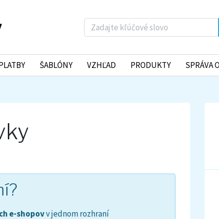
PLATBY
ŠABLÓNY
VZHĽAD
PRODUKTY
SPRÁVA 
vky
ní?
ých e-shopov
v jednom rozhraní