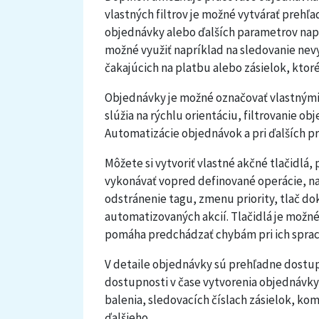
vlastných filtrov je možné vytvárať prehľ
objednávky alebo ďalších parametrov napr
možné využiť napríklad na sledovanie ne
čakajúcich na platbu alebo zásielok, ktoré
Objednávky je možné označovať vlastnými 
slúžia na rýchlu orientáciu, filtrovanie o
Automatizácie objednávok a pri ďalších p
Môžete si vytvoriť vlastné akčné tlačidl
vykonávať vopred definované operácie, n
odstránenie tagu, zmenu priority, tlač d
automatizovaných akcií. Tlačidlá je možn
pomáha predchádzať chybám pri ich sprac
V detaile objednávky sú prehľadne dostu
dostupnosti v čase vytvorenia objednávky
balenia, sledovacích číslach zásielok, ko
ďalšieho.