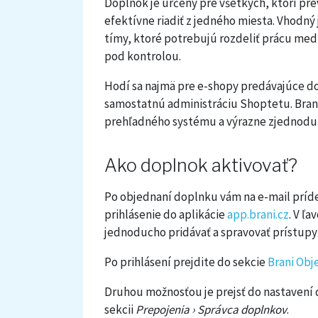
Doplnok je určený pre všetkých, ktorí pr
efektívne riadiť z jedného miesta. Vhodný 
tímy, ktoré potrebujú rozdeliť prácu med
pod kontrolou.
Hodí sa najmä pre e-shopy predávajúce do 
samostatnú administráciu Shoptetu. Bran
prehľadného systému a výrazne zjednoduši
Ako doplnok aktivovať?
Po objednaní doplnku vám na e-mail príde
prihlásenie do aplikácie
app.brani.cz
. V ľ
jednoducho pridávať a spravovať prístupy 
Po prihlásení prejdite do sekcie
Brani Obj
Druhou možnosťou je prejsť do nastavení
sekcii
Prepojenia › Správca doplnkov
.