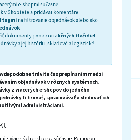
iacerými e-shopmi súčasne
ok
v Shoptete a pridávať komentáre
i tagmi
na filtrovanie objednávok alebo ako
jednávok
lačiť dokumenty pomocou
akčných tlačidiel
dnávky a jej históriu, skladové a logistické
ravdepodobne trávite čas prepínaním medzi
dávaním objednávok v rôznych systémoch.
vky z viacerých e-shopov do jedného
ednávky filtrovať, spracovávať a sledovať ich
notlivými administráciami.
nku
mi z viacerých e-shopov súčasne. Pomocou