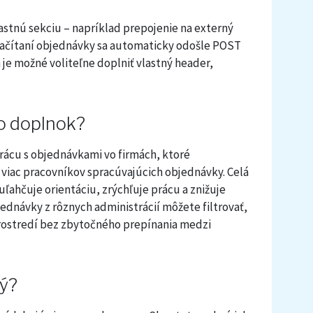
astnú sekciu – napríklad prepojenie na externý
načítaní objednávky sa automaticky odošle POST
je možné voliteľne doplniť vlastný header,
to doplnok?
rácu s objednávkami vo firmách, ktoré
viac pracovníkov spracúvajúcich objednávky. Celá
uľahčuje orientáciu, zrýchľuje prácu a znižuje
jednávky z rôznych administrácií môžete filtrovať,
prostredí bez zbytočného prepínania medzi
ný?