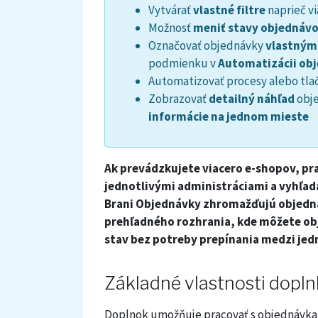
Vytvárať
vlastné filtre
naprieč v
Možnosť
meniť stavy objednáv
Označovať objednávky
vlastným
podmienku v
Automatizácii ob
Automatizovať procesy alebo t
Zobrazovať
detailný náhľad
obje
informácie na jednom mieste
Ak prevádzkujete viacero e-shopov, p
jednotlivými administráciami a vyhľa
Brani Objednávky zhromažďujú objedná
prehľadného rozhrania, kde môžete obj
stav bez potreby prepínania medzi jed
Základné vlastnosti dopl
Doplnok umožňuje pracovať s objednávka