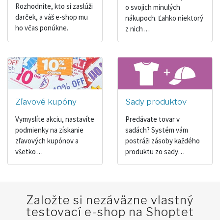
Rozhodnite, kto si zaslúži
o svojich minulých
darček, a váš e-shop mu
nákupoch. Ľahko niektorý
ho včas ponúkne.
z nich…
Zľavové kupóny
Sady produktov
Vymyslíte akciu, nastavíte
Predávate tovar v
podmienky na získanie
sadách? Systém vám
zľavových kupónov a
postráži zásoby každého
všetko…
produktu zo sady…
Založte si nezáväzne vlastný
testovací e-shop na Shoptet