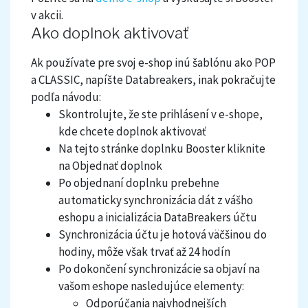
v akcii.
Ako doplnok aktivovať
Ak používate pre svoj e-shop inú šablónu ako POP
a CLASSIC, napíšte Databreakers, inak pokračujte
podľa návodu:
Skontrolujte, že ste prihlásení v e-shope,
kde chcete doplnok aktivovať
Na tejto stránke doplnku Booster kliknite
na Objednať doplnok
Po objednaní doplnku prebehne
automaticky synchronizácia dát z vášho
eshopu a inicializácia DataBreakers účtu
Synchronizácia účtu je hotová väčšinou do
hodiny, môže však trvať až 24 hodín
Po dokončení synchronizácie sa objaví na
vašom eshope nasledujúce elementy:
Odporúčania najvhodnejších