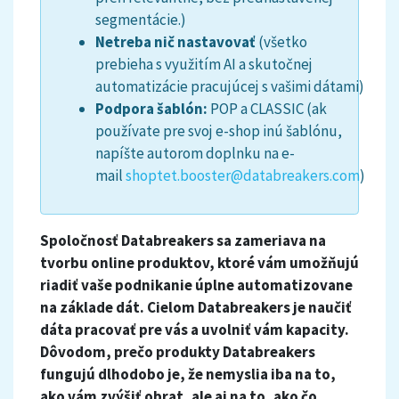
segmentácie.)
Netreba nič nastavovať
(všetko
prebieha s využitím AI a skutočnej
automatizácie pracujúcej s vašimi dátami)
Podpora šablón:
POP a CLASSIC (ak
používate pre svoj e-shop inú šablónu,
napíšte autorom doplnku na e-
mail
shoptet.booster@databreakers.com
)
Spoločnosť Databreakers sa zameriava na
tvorbu online produktov, ktoré vám umožňujú
riadiť vaše podnikanie úplne automatizovane
na základe dát. Cielom Databreakers je naučiť
dáta pracovať pre vás a uvolniť vám kapacity.
Dôvodom, prečo produkty Databreakers
fungujú dlhodobo je, že nemyslia iba na to,
ako vám zvýšiť obrat, ale aj na to, ako čo