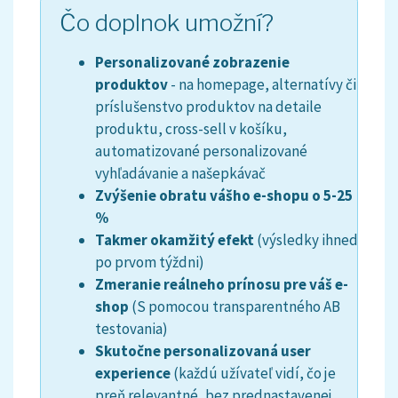
Čo doplnok umožní?
Personalizované zobrazenie
produktov
- na homepage, alternatívy či
príslušenstvo produktov na detaile
produktu, cross-sell v košíku,
automatizované personalizované
vyhľadávanie a našepkávač
Zvýšenie obratu vášho e-shopu o 5-25
%
Takmer okamžitý efekt
(výsledky ihned
po prvom týždni)
Zmeranie reálneho prínosu pre váš e-
shop
(S pomocou transparentného AB
testovania)
Skutočne personalizovaná user
experience
(každú užívateľ vidí, čo je
preň relevantné, bez prednastavenej