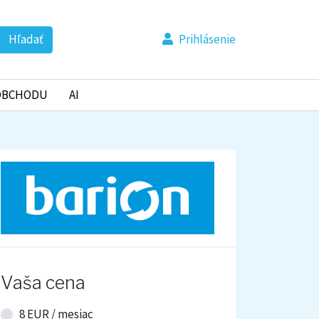
Hľadať
Prihlásenie
OBCHODU
AI
Vaša cena
8 EUR /
mesiac