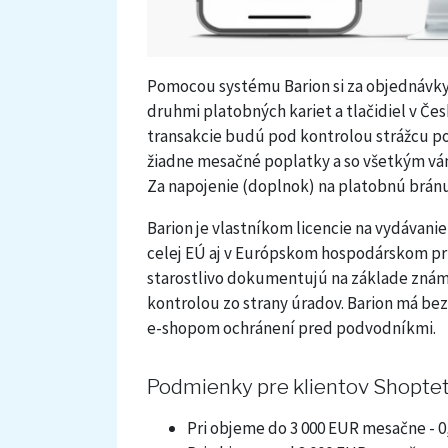
Pomocou systému Barion si za objednávky
druhmi platobných kariet a tlačidiel v Če
transakcie budú pod kontrolou strážcu p
žiadne mesačné poplatky a so všetkým v
Za napojenie (doplnok) na platobnú brán
Barion je vlastníkom licencie na vydávanie
celej EÚ aj v Európskom hospodárskom pri
starostlivo dokumentujú na základe znám
kontrolou zo strany úradov. Barion má b
e-shopom ochránení pred podvodníkmi.
Podmienky pre klientov Shoptet 
Pri objeme do 3 000 EUR mesačne - 