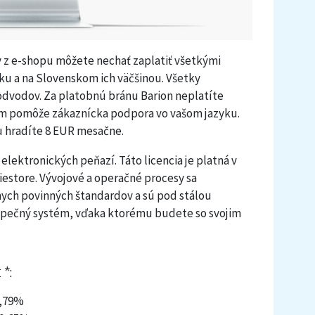
 z e-shopu môžete nechať zaplatiť všetkými
sku a na Slovenskom ich väčšinou. Všetky
odvodov. Za platobnú bránu Barion neplatíte
ám pomôže zákaznícka podpora vo vašom jazyku.
u hradíte 8 EUR mesačne.
 elektronických peňazí. Táto licencia je platná v
estore. Vývojové a operačné procesy sa
ych povinných štandardov a sú pod stálou
ezpečný systém, vďaka ktorému budete so svojim
*:
0,79%