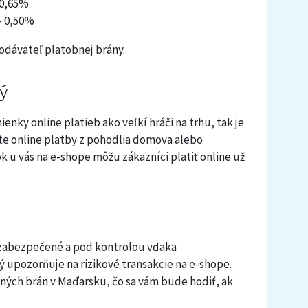
 0,65%
- 0,50%
dodávateľ platobnej brány.
ý
nky online platieb ako veľkí hráči na trhu, tak je
íte online platby z pohodlia domova alebo
k u vás na e-shope môžu zákazníci platiť online už
y zabezpečené a pod kontrolou vďaka
 upozorňuje na rizikové transakcie na e-shope.
bných brán v Maďarsku, čo sa vám bude hodiť, ak