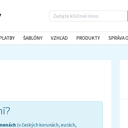
PLATBY
ŠABLÓNY
VZHĽAD
PRODUKTY
SPRÁVA 
ní?
 menách
(v českých korunách, eurách,