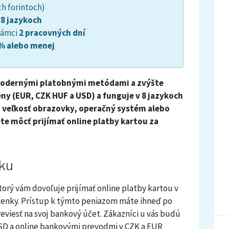
h forintoch)
v
8 jazykoch
 rámci
2 pracovných dní
% alebo menej
 modernými platobnými metódami a zvýšte
ny (EUR, CZK HUF a USD) a funguje v 8 jazykoch
 veľkosť obrazovky, operačný systém alebo
te môcť prijímať online platby kartou za
nku
torý vám dovoľuje prijímať online platby kartou v
ženky. Prístup k týmto peniazom máte ihneď po
reviesť na svoj bankový účet. Zákazníci u vás budú
USD a online bankovými prevodmi v CZK a EUR