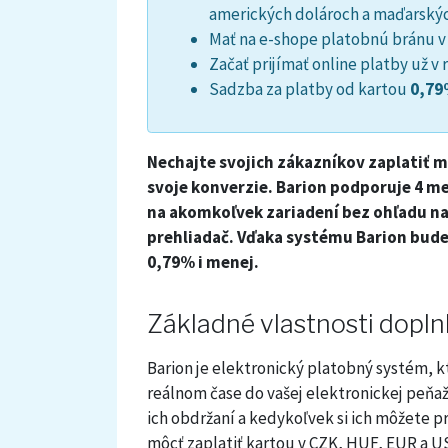
amerických dolároch a maďarskýc
Mať na e-shope platobnú bránu 
Začať prijímať online platby už v
Sadzba za platby od kartou
0,79
Nechajte svojich zákazníkov zaplatiť
svoje konverzie. Barion podporuje 4 me
na akomkoľvek zariadení bez ohľadu na
prehliadač. Vďaka systému Barion bude
0,79% i menej.
Základné vlastnosti dopl
Barion je elektronický platobný systém, k
reálnom čase do vašej elektronickej peňa
ich obdržaní a kedykoľvek si ich môžete p
môcť zaplatiť kartou v CZK, HUF, EUR a 