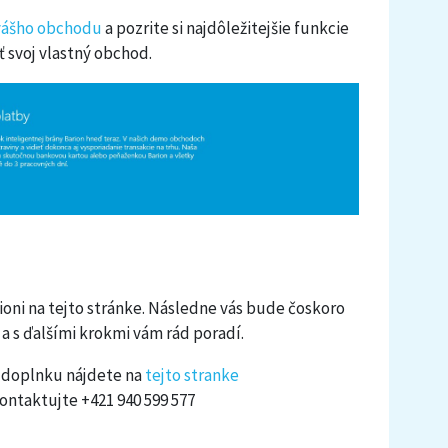
 vášho obchodu
a pozrite si najdôležitejšie funkcie
 svoj vlastný obchod.
rioni na tejto stránke. Následne vás bude čoskoro
a s ďalšími krokmi vám rád poradí.
 doplnku nájdete na
tejto stranke
ntaktujte +421 940 599 577