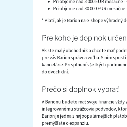
Pri objeme nad 3 000 EUR mesačne -
Pri objeme nad 30 000 EUR mesačne 
* Platí, ak je Barion na e-shope výhradný 
Pre koho je doplnok určen
Ak ste malý obchodník a chcete mať podmie
pre vás Barion správna voľba. S ním spust
kancelárie. Pri splnení všetkých podmieno
do dvoch dní.
Prečo si doplnok vybrať
V Barionu budete mať svoje financie vžd
integrovanému strážcovia podvodov, ktorý
Barion je jedna z najpopulárnejších plato
premýšľate o expanziu.