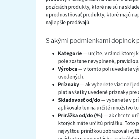
pozíciách produkty, ktoré nie sú na skl
uprednostňovať produkty, ktoré majú napr
najlepšie predávajú.
S akými podmienkami doplnok p
Kategorie
— určíte, v rámci ktorej 
pole zostane nevyplnené, pravidlo s
Výrobca
— v tomto poli uvediete výr
uvedených.
Príznaky
— ak vyberiete viac než jed
platia všetky uvedené príznaky pre
Skladovosť od/do
— vyberiete v pr
aplikovalo len na určité množstvo to
Prirážka od/do (%)
— ak chcete urči
ktorých máte určitú prirážku. Toto pr
najvyššou prirážkou zobrazovali vyšš
uvádzate v percentách a zaokrúhľujú