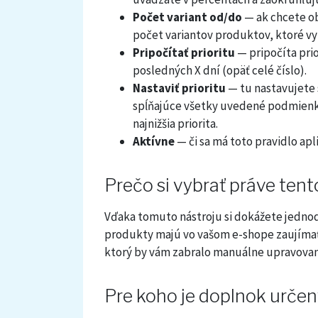
Počet variant od/do
— ak chcete ob
počet variantov produktov, ktoré 
Pripočítať prioritu
— pripočíta prio
posledných X dní (opäť celé číslo).
Nastaviť prioritu
— tu nastavujete 
spĺňajúce všetky uvedené podmienky
najnižšia priorita.
Aktívne
— či sa má toto pravidlo apl
Prečo si vybrať práve ten
Vďaka tomuto nástroju si dokážete jednodu
produkty majú vo vašom e-shope zaujímať
ktorý by vám zabralo manuálne upravovan
Pre koho je doplnok určen