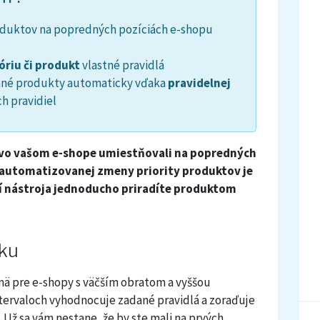
duktov na popredných pozíciách e-shopu
óriu či produkt
vlastné pravidlá
 dané produkty automaticky vďaka
pravidelnej
h pravidiel
y vo vašom e-shope umiestňovali na popredných
 automatizovanej zmeny priority produktov je
ní nástroja jednoducho priradíte produktom
nku
jmä pre e-shopy s väčším obratom a vyššou
tervaloch vyhodnocuje zadané pravidlá a zoraďuje
Už sa vám nestane, že by ste mali na prvých