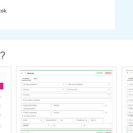
tok.
á?