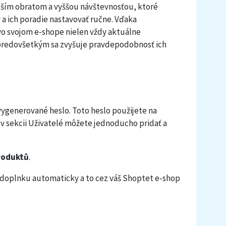
čším obratom a vyššou návštevnosťou, ktoré
a ich poradie nastavovať ručne. Vďaka
 vo svojom e-shope nielen vždy aktuálne
e predovšetkým sa zvyšuje pravdepodobnosť ich
vygenerované heslo. Toto heslo použijete na
 v sekcii Uživatelé môžete jednoducho pridať a
roduktů
.
 doplnku automaticky a to cez váš Shoptet e-shop