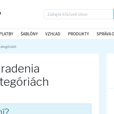
PLATBY
ŠABLÓNY
VZHĽAD
PRODUKTY
SPRÁVA 
kategóriách
 radenia
tegóriách
ní?