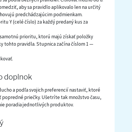
medziť, aby sa pravidlo aplikovalo len na určitý
vyhovujú predchádzajúcim podmienkam.
ritu Y (celé číslo) za každý predaný kus za
samotnú prioritu, ktorú majú získať položky
 tohto pravidla. Stupnica začína číslom 1 —
ikovať.
to doplnok
cho a podľa svojich preferencií nastaviť, ktoré
 popredné priečky. Ušetríte tak množstvo času,
ie poradia jednotlivých produktov.
ý