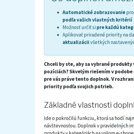
Automatické zobrazovanie
pro
podľa vašich vlastných kritérií
Možnosť určiť si
pre každú kateg
Aplikovať priradené priority na
aktualizácii
všetkých nastavenýc
Chceli by ste, aby sa vybrané produkt
pozíciách? Skvelým riešením v podobe
pre vás práve tento doplnok. V rozhra
priority podľa svojich potrieb.
Základné vlastnosti dopl
Ide o pokročilú funkciu, ktorá sa hodí na
návštevnosťou. Doplnok v pravidelných in
produkty v kategóriách na vašom e-shope. 