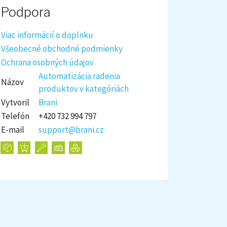
Podpora
Viac informácií o doplnku
Všeobecné obchodné podmienky
Ochrana osobných údajov
Automatizácia radenia
Názov
produktov v kategóriách
Vytvoril
Brani
Telefón
+420 732 994 797
E-mail
support@brani.cz