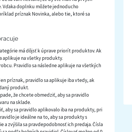
ade. Vďaka doplnku môžete jednoducho
íklad príznak Novinka, alebo tie, ktoré sa
racuje
kategórie má dôjsť k úprave priorít produktov. Ak
a aplikuje na všetky produkty.
obcu. Pravidlo sa následne aplikuje na všetkých
en príznak, pravidlo sa aplikuje iba vtedy, ak
 daný produkt.
ípade, že chcete obmedziť, aby sa pravidlo
varu na sklade.
ť, aby sa pravidlo aplikovalo iba na produkty, pri
avidlo je ideálne na to, aby sa produkty s
ie a zvýšila sa pravdepodobnosť ich predaja. Čísla
 sa podľa bežných pravidiel. Číslovať možno od 0.