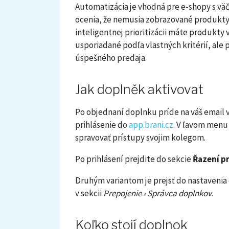
Automatizácia je vhodná pre e-shopy s vä
ocenia, že nemusia zobrazované produkty 
inteligentnej prioritizácii máte produkty
usporiadané podľa vlastných kritérií, al
úspešného predaja.
Jak doplněk aktivovat
Po objednaní doplnku príde na váš email 
prihlásenie do
app.brani.cz
. V ľavom menu
spravovať prístupy svojim kolegom.
Po prihlásení prejdite do sekcie
Řazení p
Druhým variantom je prejsť do nastavenia
v sekcii
Prepojenie › Správca doplnkov
.
Koľko stojí doplnok