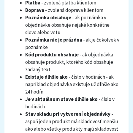
Platba
- zvolená platba klientom
Doprava
- zvolená doprava klientom
Poznámka obsahuje
- ak poznámka v
objednávke obsahuje nejaké konkrétne
slovo alebo vetu
Poznámka nie je prázdna
- ak je čokoľvek v
poznámke
Kód produktu obsahuje
- ak objednávka
obsahuje produkt, ktorého kód obsahuje
zadaný text
Existuje dlhšie ako
- číslo v hodinách - ak
napríklad objednávka existuje už dlhšie ako
24 hodín
Je v aktuálnom stave dlhšie ako
- číslo v
hodinách
Stav skladu pri vytvorení objednávky
-
aspoň jeden produkt má skladovosť menšiu
ako alebo všetky produkty majú skladovosť