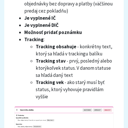
objednávky bez dopravy a platby (väčšinou
predaj cez pokladňu)
Je vyplnené IČ
Je vyplnené DIČ
Možnosť pridať poznámku
Tracking
:
Tracking obsahuje
- konkrétny text,
ktorý sa hľadá v trackingu balíku
Tracking stav
- prvý, posledný alebo
ktorýkoľvek status. V danom statuse
sa hľadá daný text
Tracking vek
- ako starý musí byť
status, ktorý vyhovuje pravidlám
vyššie