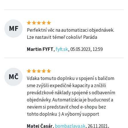
MF
Perfektní věc na automatizaci objednávek.
Lze nastavit témeř cokoliv! Paráda
Martin FYFT
,
fyft.sk
, 05.05.2023, 12:59
MČ
Vďaka tomuto doplnku v spojení s baličom
sme zvýšili expedičné kapacity a znížili
prevádzkové náklady spojené s odbavením
objednávky. Automatizácia je buducnosť a
neviem si predstaviť chod e-shopu bez
tohto doplnku :) A výborný support
Matej Časár
,
bombazlava.sk
, 26.11.2021,