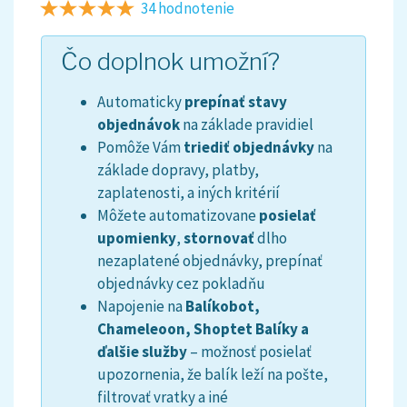
34 hodnotenie
Čo doplnok umožní?
Automaticky
prepínať stavy
objednávok
na základe pravidiel
Pomôže Vám
triediť objednávky
na
základe dopravy, platby,
zaplatenosti, a iných kritérií
Môžete automatizovane
posielať
upomienky
,
stornovať
dlho
nezaplatené objednávky, prepínať
objednávky cez pokladňu
Napojenie na
Balíkobot,
Chameleoon, Shoptet Balíky a
ďalšie služby
– možnosť posielať
upozornenia, že balík leží na pošte,
filtrovať vratky a iné