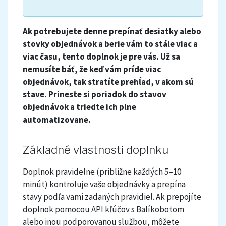
Ak potrebujete denne prepínať desiatky alebo
stovky objednávok a berie vám to stále viac a
viac času, tento doplnok je pre vás. Už sa
nemusíte báť, že keď vám príde viac
objednávok, tak stratíte prehĺad, v akom sú
stave. Prineste si poriadok do stavov
objednávok a triedte ich plne
automatizovane.
Základné vlastnosti doplnku
Doplnok pravidelne (približne každých 5–10
minút) kontroluje vaše objednávky a prepína
stavy podľa vami zadaných pravidiel. Ak prepojíte
doplnok pomocou API kľúčov s Balíkobotom
alebo inou podporovanou službou, môžete