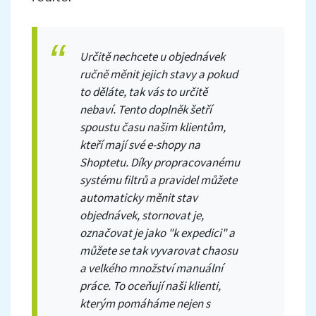
Určitě nechcete u objednávek
ručně měnit jejich stavy a pokud
to děláte, tak vás to určitě
nebaví. Tento doplněk šetří
spoustu času našim klientům,
kteří mají své e-shopy na
Shoptetu. Díky propracovanému
systému filtrů a pravidel můžete
automaticky měnit stav
objednávek, stornovat je,
označovat je jako "k expedici" a
můžete se tak vyvarovat chaosu
a velkého množství manuální
práce. To oceňují naši klienti,
kterým pomáháme nejen s