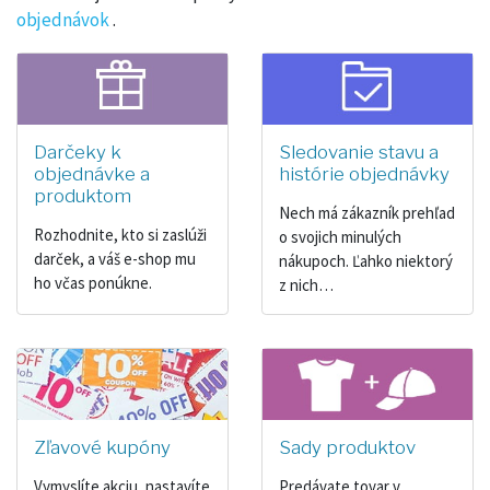
objednávok
.
Darčeky k
Sledovanie stavu a
objednávke a
histórie objednávky
produktom
Nech má zákazník prehľad
Rozhodnite, kto si zaslúži
o svojich minulých
darček, a váš e-shop mu
nákupoch. Ľahko niektorý
ho včas ponúkne.
z nich…
Zľavové kupóny
Sady produktov
Vymyslíte akciu, nastavíte
Predávate tovar v