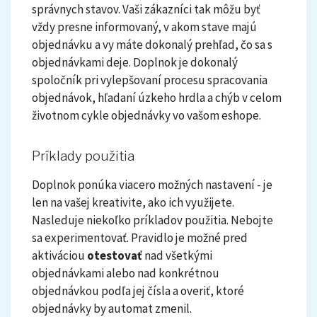
správnych stavov. Vaši zákazníci tak môžu byť
vždy presne informovaný, v akom stave majú
objednávku a vy máte dokonalý prehľad, čo sa s
objednávkami deje. Doplnok je dokonalý
spoločník pri vylepšovaní procesu spracovania
objednávok, hľadaní úzkeho hrdla a chýb v celom
životnom cykle objednávky vo vašom eshope.
Príklady použitia
Doplnok ponúka viacero možných nastavení - je
len na vašej kreativite, ako ich využijete.
Nasleduje niekoľko príkladov použitia. Nebojte
sa experimentovať. Pravidlo je možné pred
aktiváciou
otestovať
nad všetkými
objednávkami alebo nad konkrétnou
objednávkou podľa jej čísla a overiť, ktoré
objednávky by automat zmenil.