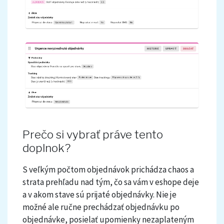
Prečo si vybrať práve tento
doplnok?
S veľkým počtom objednávok prichádza chaos a
strata prehľadu nad tým, čo sa vám v eshope deje
a v akom stave sú prijaté objednávky. Nie je
možné ale ručne prechádzať objednávku po
objednávke, posielať upomienky nezaplateným