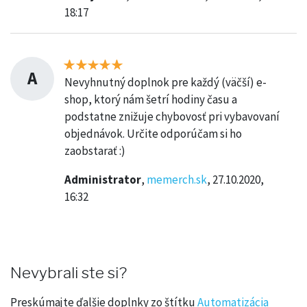
18:17
A
Nevyhnutný doplnok pre každý (väčší) e-
shop, ktorý nám šetrí hodiny času a
podstatne znižuje chybovosť pri vybavovaní
objednávok. Určite odporúčam si ho
zaobstarať :)
Administrator
,
memerch.sk
, 27.10.2020,
16:32
Nevybrali ste si?
Preskúmajte ďalšie doplnky zo štítku
Automatizácia