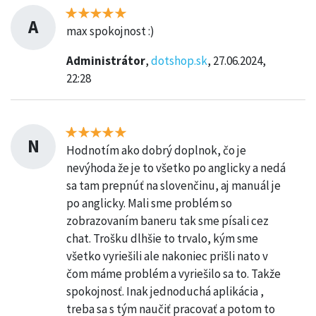
A
max spokojnost :)
Administrátor
,
dotshop.sk
, 27.06.2024,
22:28
N
Hodnotím ako dobrý doplnok, čo je
nevýhoda že je to všetko po anglicky a nedá
sa tam prepnúť na slovenčinu, aj manuál je
po anglicky. Mali sme problém so
zobrazovaním baneru tak sme písali cez
chat. Trošku dlhšie to trvalo, kým sme
všetko vyriešili ale nakoniec prišli nato v
čom máme problém a vyriešilo sa to. Takže
spokojnosť. Inak jednoduchá aplikácia ,
treba sa s tým naučiť pracovať a potom to