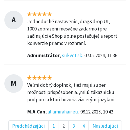
A
Jednoduché nastavenie, drag&drop UI,
1000 zobrazení mesačne zadarmo (pre
začínajúci eShop úplne postačuje) a report
konverzie priamo v rozhraní.
Administrátor
,
sukvet.sk
, 07.02.2024, 11:36
M
Veľmi dobrý doplnok, tiež majú super
možnosti prispôsobenia. ,milú zákaznícku
podporu a ktorí hovoria viacerými jazykmi.
M.A.Can
,
aliamirahair.eu
, 08.12.2023, 10:42
Predchádzajúci
1
2
3
4
Nasledujúci