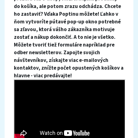
do
košíka
,
ale potom
zrazu
odchádza
.
Chcete
ho zastaviť
?
Vďaka
Poptinu
môžete
!
Ľahko
v
ňom
vytvoríte
pútavé
pop
-
up
okno
potrebné
sa
zľavou
,
ktorá
vášho zákazníka
motivuje
zostať
a
nákup
dokončiť
.
A
to
nie je všetko
.
Môžete tvoriť
tiež
formuláre
napríklad
pre
odber
newsletterov
.
Zapojte
svojich
návštevníkov
,
získajte
viac
e
-
mailových
kontaktov
,
znížte
počet
opustených
košíkov
a
hlavne -
viac
predávajte
!