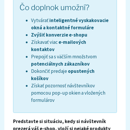
Čo doplnok umožní?
Vytvárať
inteligentné vyskakovacie
okná a kontaktné formuláre
Zvýšiť konverzie e-shopu
Získavať viac
e-mailových
kontaktov
Prepojiť sa s väčším množstvom
potenciálnych zákazníkov
Dokončiť predaje
opustených
košíkov
Získať pozornosť návštevníkov
pomocou pop-up okien a vložených
formulárov
Predstavte si situáciu
,
kedy si
návštevník
prezerá
váš
e
-
shop
,
vloží
si nejaké
produkty