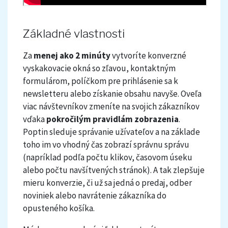
Základné vlastnosti
Za
menej ako 2 minúty
vytvoríte konverzné
vyskakovacie okná so zľavou, kontaktným
formulárom, políčkom pre prihlásenie sa k
newsletteru alebo získanie obsahu navyše. Oveľa
viac návštevníkov zmeníte na svojich zákazníkov
vďaka
pokročilým pravidlám zobrazenia
.
Poptin sleduje správanie užívateľov a na základe
toho im vo vhodný čas zobrazí správnu správu
(napríklad podľa počtu klikov, časovom úseku
alebo počtu navšítvených stránok). A tak zlepšuje
mieru konverzie, či už sa jedná o predaj, odber
noviniek alebo navrátenie zákazníka do
opusteného košíka.