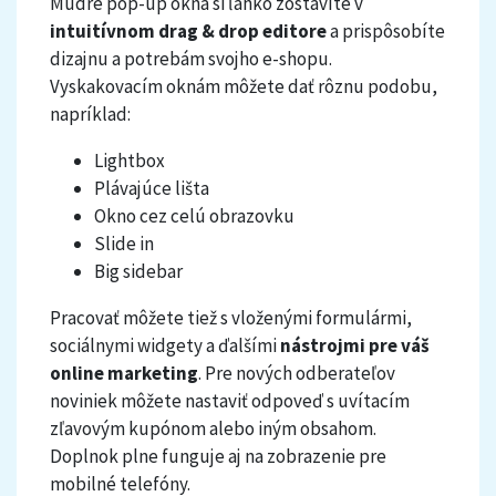
Múdre pop-up okná si ľahko zostavíte v
intuitívnom drag & drop editore
a prispôsobíte
dizajnu a potrebám svojho e-shopu.
Vyskakovacím oknám môžete dať rôznu podobu,
napríklad:
Lightbox
Plávajúce lišta
Okno cez celú obrazovku
Slide in
Big sidebar
Pracovať môžete tiež s vloženými formulármi,
sociálnymi widgety a ďalšími
nástrojmi pre váš
online marketing
. Pre nových odberateľov
noviniek môžete nastaviť odpoveď s uvítacím
zľavovým kupónom alebo iným obsahom.
Doplnok plne funguje aj na zobrazenie pre
mobilné telefóny.