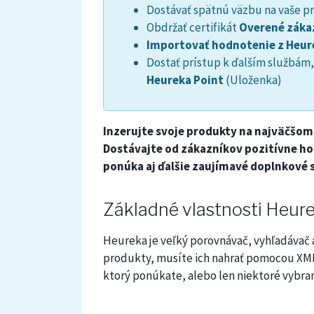
Dostávať spätnú väzbu na vaše p
Obdržať certifikát
Overené záka
Importovať hodnotenie z Heur
Dostať prístup k ďalším službám
Heureka Point
(Uloženka)
Inzerujte svoje produkty na najväčšo
Dostávajte od zákazníkov pozitívne hod
ponúka aj ďalšie zaujímavé doplnkové sl
Základné vlastnosti Heure
Heureka je veľký porovnávač, vyhľadávač a
produkty, musíte ich nahrať pomocou XML
ktorý ponúkate, alebo len niektoré vybra