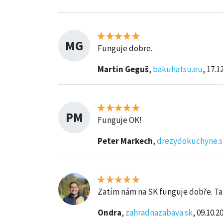
MG
Funguje dobre.
Martin Geguš
,
bakuhatsu.eu
, 17.1
PM
Funguje OK!
Peter Markech
,
drezydokuchyne.s
O
Zatím nám na SK funguje dobře. Ta
Ondra
,
zahradnazabava.sk
, 09.10.2