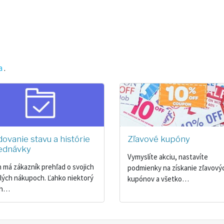
a
.
dovanie stavu a histórie
Zľavové kupóny
ednávky
Vymyslíte akciu, nastavíte
 má zákazník prehľad o svojich
podmienky na získanie zľavový
lých nákupoch. Ľahko niektorý
kupónov a všetko…
ch…