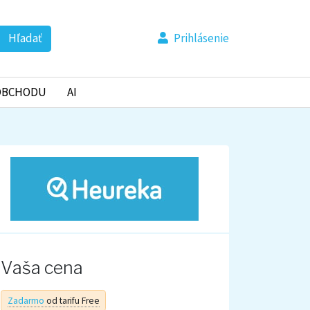
Hľadať
Prihlásenie
OBCHODU
AI
Vaša cena
Zadarmo
od tarifu Free