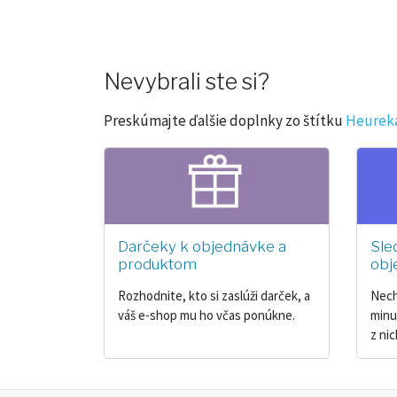
Nevybrali ste si?
Preskúmajte ďalšie doplnky zo štítku
Heurek
Darčeky k objednávke a
Sle
produktom
obj
Rozhodnite, kto si zaslúži darček, a
Nech
váš e-shop mu ho včas ponúkne.
minu
z ni