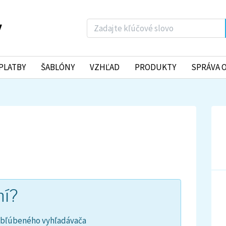
PLATBY
ŠABLÓNY
VZHĽAD
PRODUKTY
SPRÁVA 
ní?
obľúbeného vyhľadávača