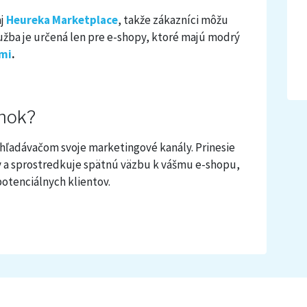
j
Heureka Marketplace
,
takže zákazníci môžu
užba je určená len pre e-shopy, ktoré majú modrý
mi
.
lnok?
ľadávačom svoje marketingové kanály. Prinesie
 a sprostredkuje spätnú väzbu k vášmu e-shopu,
 potenciálnych klientov.