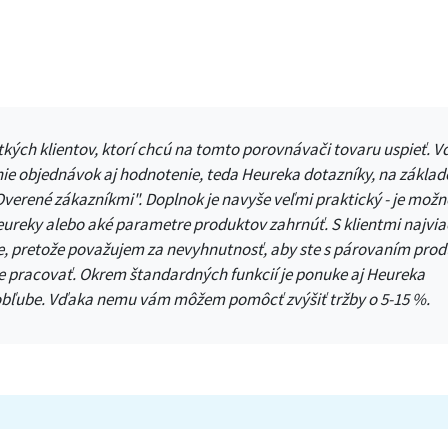
ých klientov, ktorí chcú na tomto porovnávači tovaru uspieť. 
e objednávok aj hodnotenie, teda Heureka dotazníky, na základ
Overené zákazníkmi". Doplnok je navyše veľmi praktický - je možn
Heureky alebo aké parametre produktov zahrnúť. S klientmi najvia
e, pretože považujem za nevyhnutnosť, aby ste s párovaním prod
e pracovať. Okrem štandardných funkcií je ponuke aj Heureka
j obľube. Vďaka nemu vám môžem pomôcť zvýšiť tržby o 5-15 %.