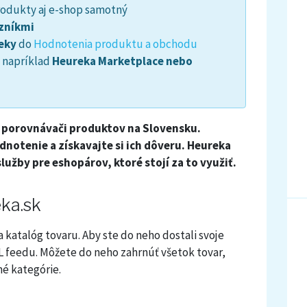
rodukty aj e-shop samotný
zníkmi
eky
do
Hodnotenia produktu a obchodu
, napríklad
Heureka Marketplace nebo
m porovnávači produktov na Slovensku.
notenie a získavajte si ich dôveru. Heureka
užby pre eshopárov, ktoré stojí za to využiť.
ka.sk
 katalóg tovaru. Aby ste do neho dostali svoje
 feedu. Môžete do neho zahrnúť všetok tovar,
né kategórie.