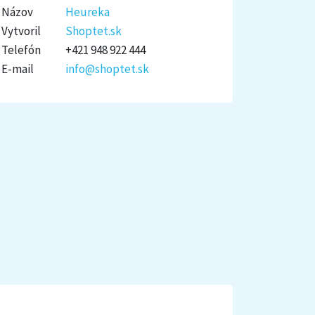
Názov
Heureka
Vytvoril
Shoptet.sk
Telefón
+421 948 922 444
E-mail
info@shoptet.sk