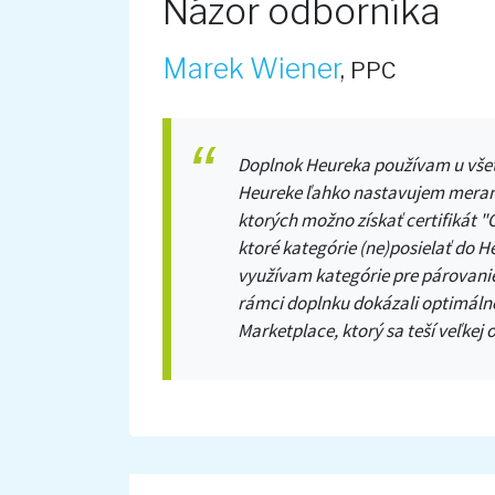
Názor odborníka
Marek Wiener
,
PPC
Doplnok Heureka používam u všetk
Heureke ľahko nastavujem merani
ktorých možno získať certifikát "
ktoré kategórie (ne)posielať do 
využívam kategórie pre párovani
rámci doplnku dokázali optimáln
Marketplace, ktorý sa teší veľke