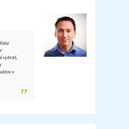
Vďaka
e
é vybrať,
c
uktov v